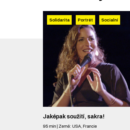
Solidarita
Portrét
Socialní
Jaképak soužití, sakra!
95
min
|
Země
:
USA, Francie