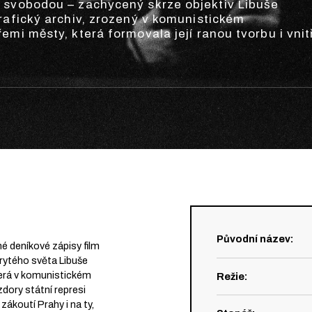
 svobodou – zachycený skrze objektiv Libuše
rafický archiv, zrozený v komunistickém
emi městy, která formovala její ranou tvorbu i vnit
Původní název
:
é deníkové zápisy film
rytého světa Libuše
erá v komunistickém
Režie
:
dory státní represi
ákoutí Prahy i na ty,