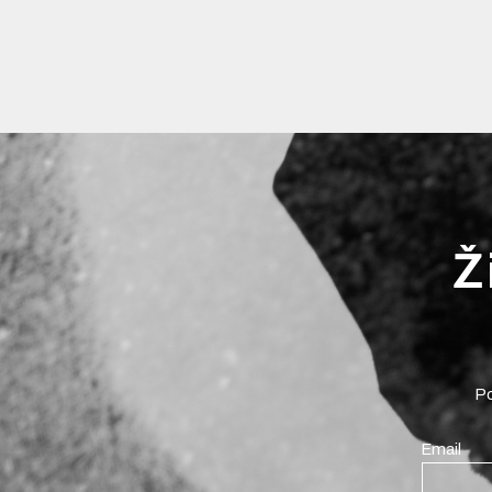
Ž
Po
Email