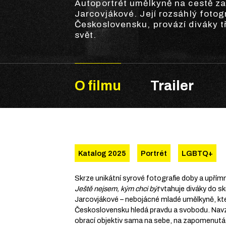
Autoportrét umělkyně na cestě za
Jarcovjákové. Její rozsáhlý fotog
Československu, provází diváky tř
svět.
O filmu
Trailer
Katalog 2025
Portrét
LGBTQ+
Skrze unikátní syrové fotografie doby a upřímn
Ještě nejsem, kým chci být
vtahuje diváky do sk
Jarcovjákové – nebojácné mladé umělkyně, kt
Československu hledá pravdu a svobodu. Navz
obrací objektiv sama na sebe, na zapomenutá z