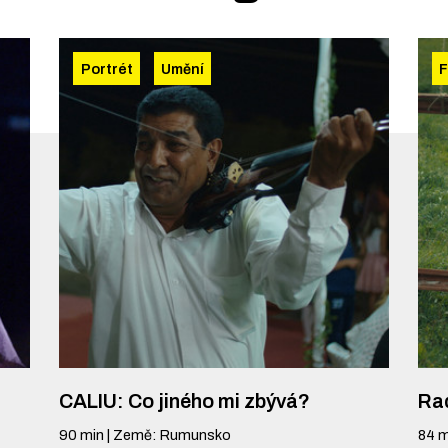
Portrét
Umění
F
CALIU: Co jiného mi zbývá?
Rad
90
min
|
Země
:
Rumunsko
84
m