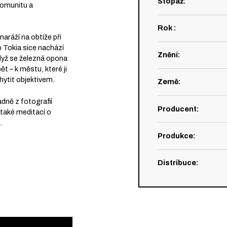
Stopáž
:
 komunitu a
Rok
:
naráží na obtíže při
o Tokia sice nachází
Znění
:
Když se železná opona
ět – k městu, které ji
hytit objektivem.
Země
:
adně z fotografií
Producent
:
 také meditací o
.
Produkce
:
Distribuce
: