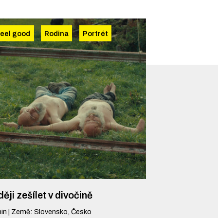
eel good
Rodina
Portrét
ěji zešílet v divočině
in
|
Země
:
Slovensko, Česko