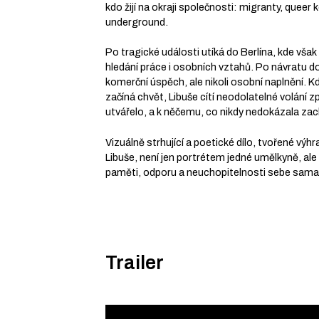
kdo žijí na okraji společnosti: migranty, queer
underground.
Po tragické události utíká do Berlína, kde však 
hledání práce i osobních vztahů. Po návratu d
komerční úspěch, ale nikoli osobní naplnění. 
začíná chvět, Libuše cítí neodolatelné volání zp
utvářelo, a k něčemu, co nikdy nedokázala zac
Vizuálně strhující a poetické dílo, tvořené výhr
Libuše, není jen portrétem jedné umělkyně, ale
paměti, odporu a neuchopitelnosti sebe sama
Trailer