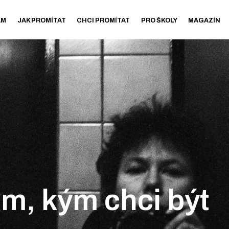
AM
JAK PROMÍTAT
CHCI PROMÍTAT
PRO ŠKOLY
MAGAZÍN
m, kým chci být