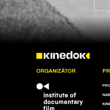
ORGANIZÁTOR
PR
PR
NAB
KIN