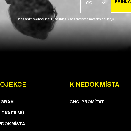
PŘIHLÁ
CS
Odesláním svého e-mailu, souhlasíš se zpracováním osobních údajů.
OJEKCE
KINEDOK MÍSTA
OGRAM
CHCI PROMÍTAT
ÍDKA FILMŮ
EDOK MÍSTA