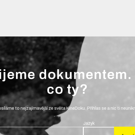
ijeme dokumentem.
co ty?
síláme to nejzajímavější ze světa KineDoku. Přihlas se a nic ti neunik
Jazyk