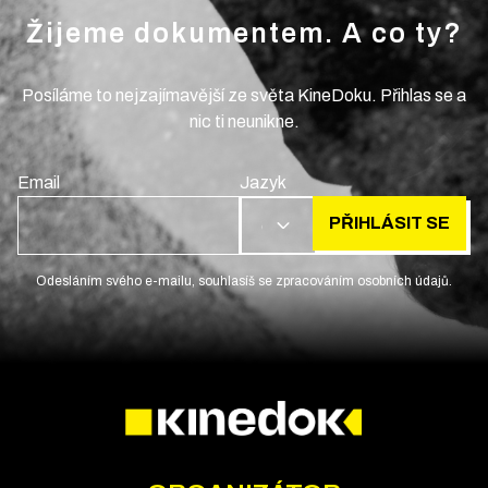
Žijeme dokumentem. A co ty?
Posíláme to nejzajímavější ze světa KineDoku. Přihlas se a
nic ti neunikne.
Email
Jazyk
PŘIHLÁSIT SE
CS
Odesláním svého e-mailu, souhlasíš se zpracováním osobních údajů.