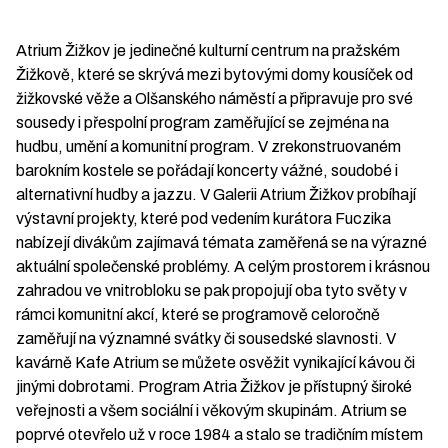
Atrium Žižkov je jedinečné kulturní centrum na pražském
Žižkově, které se skrývá mezi bytovými domy kousíček od
žižkovské věže a Olšanského náměstí a připravuje pro své
sousedy i přespolní program zaměřující se zejména na
hudbu, umění a komunitní program. V zrekonstruovaném
barokním kostele se pořádají koncerty vážné, soudobé i
alternativní hudby a jazzu. V Galerii Atrium Žižkov probíhají
výstavní projekty, které pod vedením kurátora Fuczika
nabízejí divákům zajímavá témata zaměřená se na výrazné
aktuální společenské problémy. A celým prostorem i krásnou
zahradou ve vnitrobloku se pak propojují oba tyto světy v
rámci komunitní akcí, které se programově celoročně
zaměřují na významné svátky či sousedské slavnosti. V
kavárně Kafe Atrium se můžete osvěžit vynikající kávou či
jinými dobrotami. Program Atria Žižkov je přístupný široké
veřejnosti a všem sociální i věkovým skupinám. Atrium se
poprvé otevřelo už v roce 1984 a stalo se tradičním místem