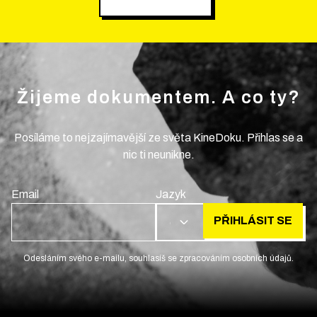
Žijeme dokumentem. A co ty?
Posíláme to nejzajímavější ze světa KineDoku. Přihlas se a
nic ti neunikne.
Email
Jazyk
PŘIHLÁSIT SE
CS
Odesláním svého e-mailu, souhlasíš se zpracováním osobních údajů.