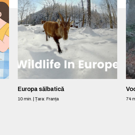
Europa sălbatică
Voc
10
min.
|
Țara
:
Franța
74
m