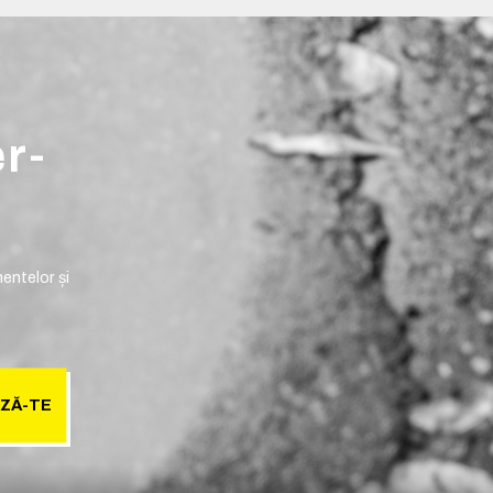
er-
entelor și
ZĂ-TE