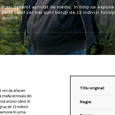
aceri devenit activist de mediu, în timp ce expune
ână când cei trei sunt bătuţi de 12 indivizi furioși
ut acum?
Titlu original
:
t om de afaceri
 mafia lemnului din
ică atunci când, în
Regie
:
grup de 12 indivizi
 memorie în urma