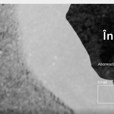
În
Abonează-
Email