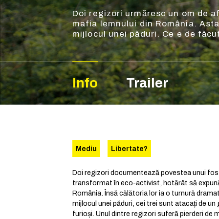
Doi regizori urmăresc un om de af
mafia lemnului din România. Asta p
mijlocul unei păduri. Ce e de făc
Info
Trailer
Mediu
Libertate?
Doi regizori documentează povestea unui fos
transformat în eco-activist, hotărât să expună
România. Însă călătoria lor ia o turnură dramat
mijlocul unei păduri, cei trei sunt atacați de un 
furioși. Unul dintre regizori suferă pierderi de