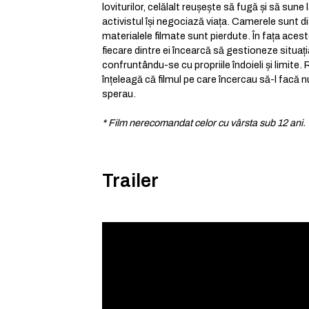
loviturilor, celălalt reușește să fugă și să sune l
activistul își negociază viața. Camerele sunt di
materialele filmate sunt pierdute. În fața aceste
fiecare dintre ei încearcă să gestioneze situaț
confruntându-se cu propriile îndoieli și limite. 
înțeleagă că filmul pe care încercau să-l facă 
sperau.
* Film nerecomandat celor cu vârsta sub 12 ani.
Trailer