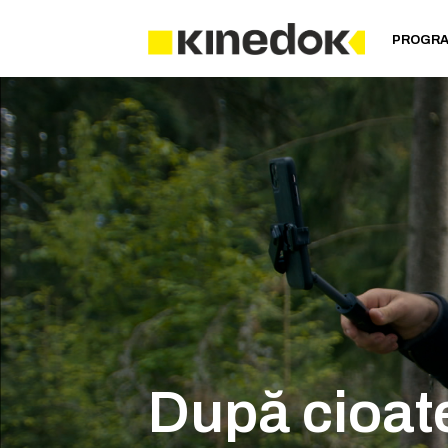
PROGR
După cioat