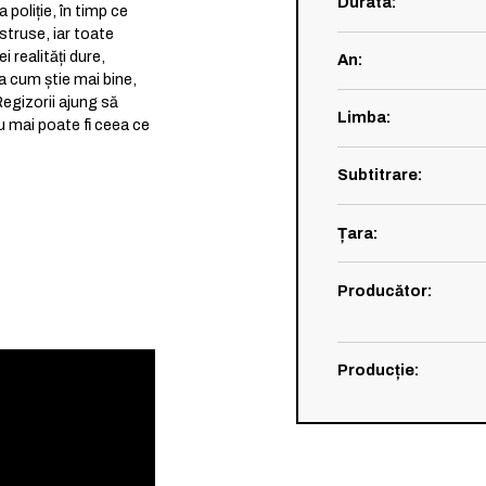
Durata
:
a poliție, în timp ce
struse, iar toate
i realități dure,
An
:
ia cum știe mai bine,
Regizorii ajung să
Limba
:
nu mai poate fi ceea ce
Subtitrare
:
Țara
:
Producător
:
Producție
: