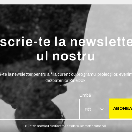
scrie-te la newslett
ul nostru
te la newsletter pentru a fi la curent cu programul proiecțiilor, evenim
dezbaterilor KineDok.
Limbă
ABONEA
RO
Sunt de acord cu prelucrarea datelor cu caracter personal.