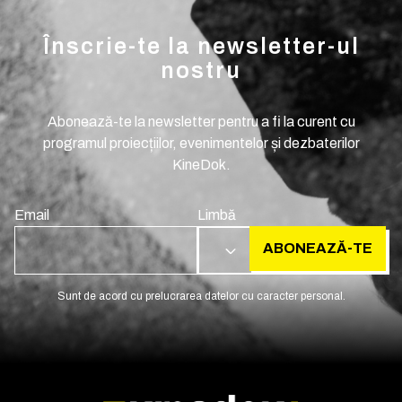
Înscrie-te la newsletter-ul
nostru
Abonează-te la newsletter pentru a fi la curent cu
programul proiecțiilor, evenimentelor și dezbaterilor
KineDok.
Email
Limbă
ABONEAZĂ-TE
RO
Sunt de acord cu prelucrarea datelor cu caracter personal.