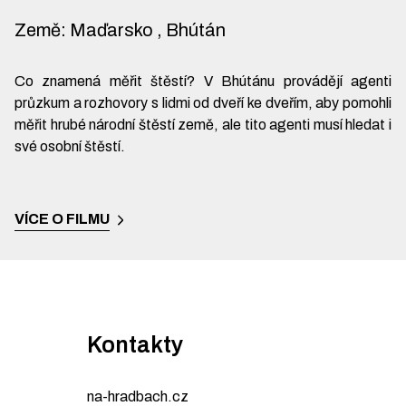
Země
:
Maďarsko , Bhútán
Co znamená měřit štěstí? V Bhútánu provádějí agenti
průzkum a rozhovory s lidmi od dveří ke dveřím, aby pomohli
měřit hrubé národní štěstí země, ale tito agenti musí hledat i
své osobní štěstí.
VÍCE O FILMU
Kontakty
na-hradbach.cz