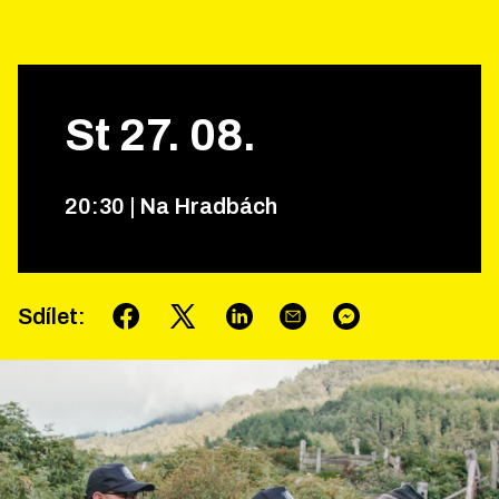
St
27
.
08
.
20
:
30
|
Na Hradbách
Sdílet
: