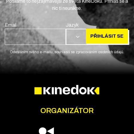
Posíláme to nejzajímavější ze světa KineDoku. Přihlas se a
nic ti neunikne.
Email
Jazyk
PŘIHLÁSIT SE
CS
Odesláním svého e-mailu, souhlasíš se zpracováním osobních údajů.
ORGANIZÁTOR