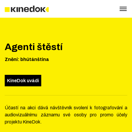
Agenti štěstí
Znění
:
bhútánština
KineDok uvádí
Účastí na akci dává návštěvník svolení k fotografování a
audiovizuálnímu záznamu své osoby pro promo účely
projektu KineDok.