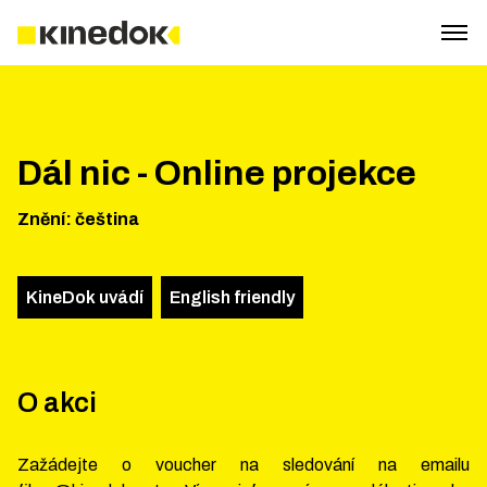
Dál nic - Online projekce
Znění
:
čeština
KineDok uvádí
English friendly
O akci
Zažádejte o voucher na sledování na emailu