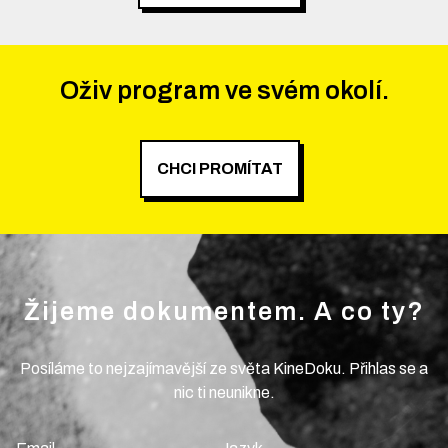
Oživ program ve svém okolí.
CHCI PROMÍTAT
Žijeme dokumentem. A co ty?
Posíláme to nejzajímavější ze světa KineDoku. Přihlas se a
nic ti neunikne.