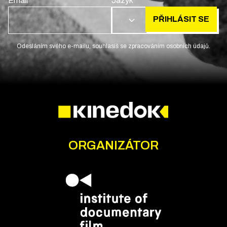
Email
Jazyk
PŘIHLÁSIT SE
CS
Odesláním svého e-mailu, souhlasíš se zpracováním osobních údajů.
ORGANIZÁTOR