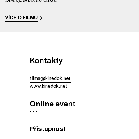
Dostupné do 30.4.2026.
VÍCE O FILMU
Kontakty
films@kinedok.net
www.kinedok.net
Online event
-
-
-
Přístupnost