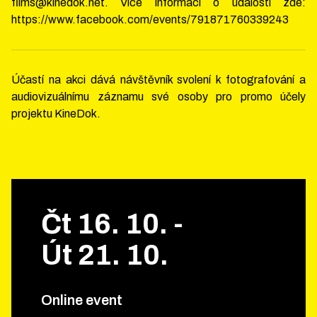
films@kinedok.net. Více informací o události zde:
https://www.facebook.com/events/791871760339243
Účastí na akci dává návštěvník svolení k fotografování a
audiovizuálnímu záznamu své osoby pro promo účely
projektu KineDok.
Čt
16
.
10
.
-
Út
21
.
10
.
Online event