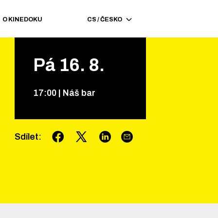
O KINEDOKU
CS
/
ČESKO
Pá
16
.
8
.
17
:
00
|
Náš bar
Sdílet
: