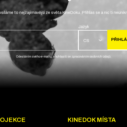
síláme to nejzajímavější ze světa KineDoku. Přihlas se a nic ti neunik
Jazyk
PŘIHLÁ
CS
Odesláním svého e-mailu, souhlasíš se zpracováním osobních údajů.
OJEKCE
KINEDOK MÍSTA