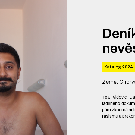
Dení
nevě
Katalog 2024
Země
:
Chorva
Tea Vidović Da
laděného dokume
páru zkoumá nele
rasismu a překon