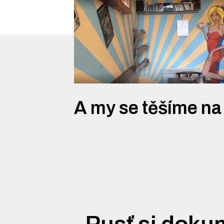
A my se těšíme na
Pusť si doku