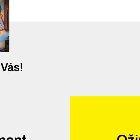
 Vás!
ment
Oži