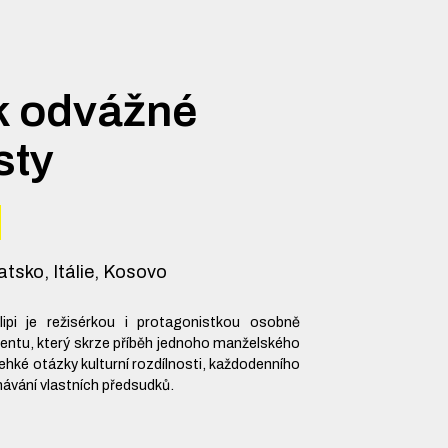
k odvážné
sty
tsko, Itálie, Kosovo
lipi je režisérkou i protagonistkou osobně
ntu, který skrze příběh jednoho manželského
hké otázky kulturní rozdílnosti, každodenního
ávání vlastních předsudků.