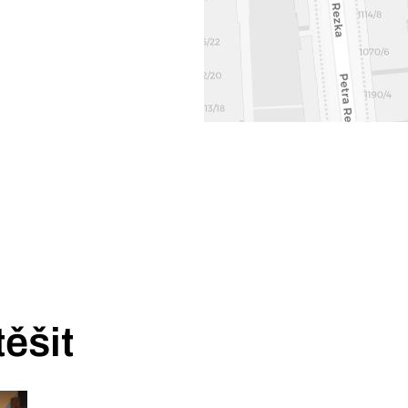
těšit