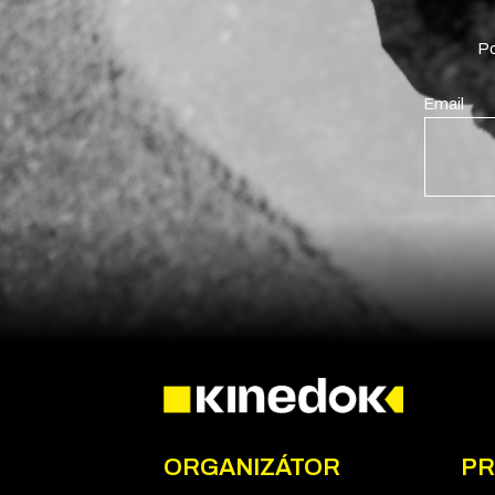
Po
Email
ORGANIZÁTOR
PR