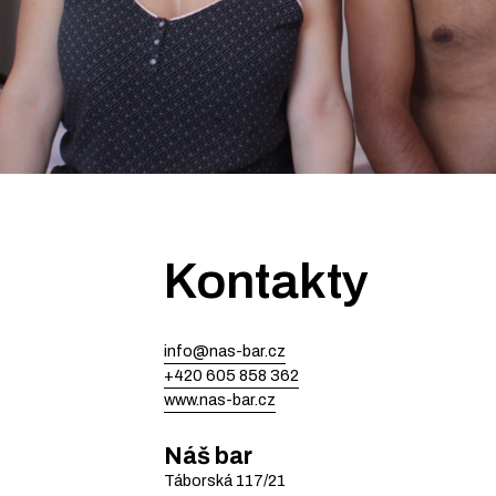
Kontakty
info@nas-bar.cz
+420 605 858 362
www.nas-bar.cz
Náš bar
Táborská
117/21