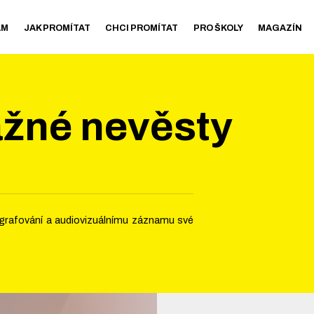
AM
JAK PROMÍTAT
CHCI PROMÍTAT
PRO ŠKOLY
MAGAZÍN
ážné nevěsty
tografování a audiovizuálnímu záznamu své