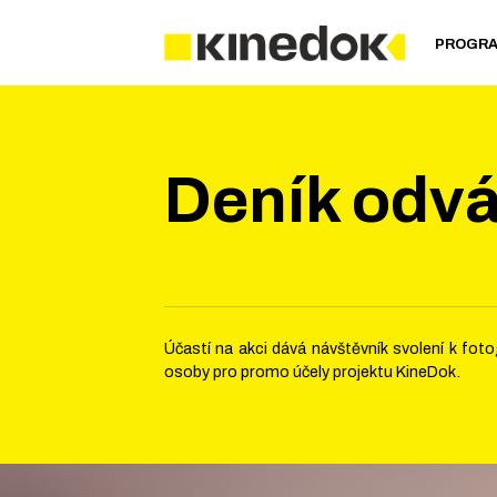
PROGR
Deník odv
Účastí na akci dává návštěvník svolení k fo
osoby pro promo účely projektu KineDok.