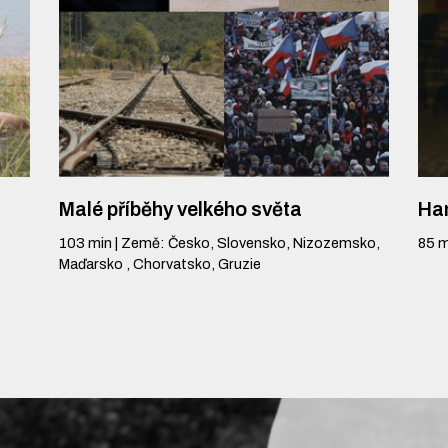
Malé příběhy velkého světa
Ha
103
min
|
Země
:
Česko, Slovensko, Nizozemsko,
85
m
Maďarsko , Chorvatsko, Gruzie