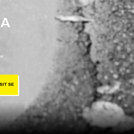
 A
ne.
SIT SE