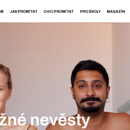
AM
JAK PROMÍTAT
CHCI PROMÍTAT
PRO ŠKOLY
MAGAZÍN
žné nevěsty