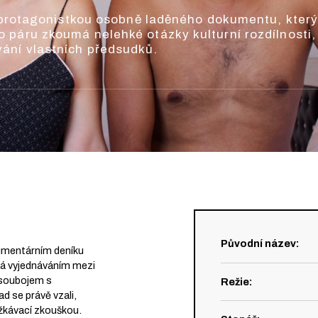
 i protagonistkou osobně laděného dokumentu, kter
 páru zkoumá nelehké otázky kulturní rozdílnosti,
ání vlastních předsudků.
Původní název
:
umentárním deníku
ává vyjednáváním mezi
 soubojem s
Režie
:
 se právě vzali,
ěžkávací zkouškou.