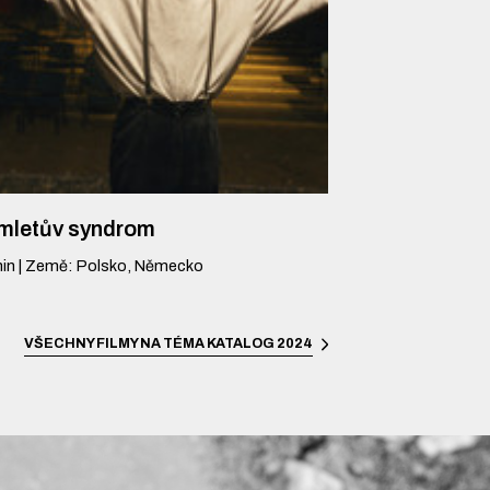
mletův syndrom
in
|
Země
:
Polsko, Německo
VŠECHNY FILMY NA TÉMA
KATALOG 2024