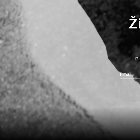
Ž
Po
Email