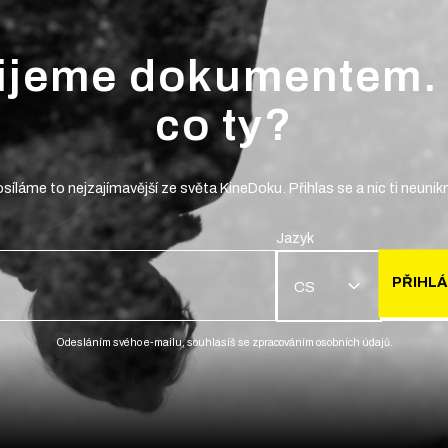
ijeme dokumentem.
co ty?
síláme to nejzajímavější ze světa KineDoku. Přihlas se a nic ti neunik
Jazyk
PŘIHLÁ
CS
Odesláním svého e-mailu, souhlasíš se zpracováním osobních údajů.