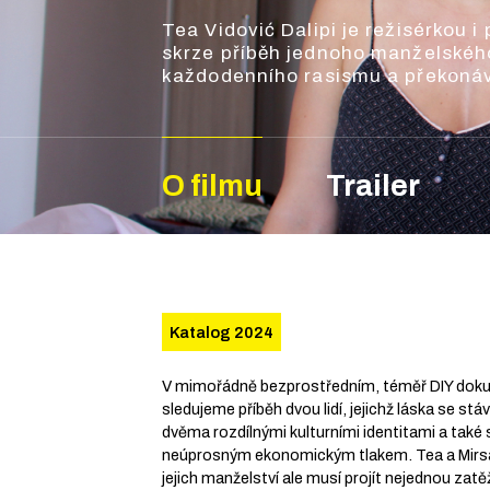
Tea Vidović Dalipi je režisérkou
skrze příběh jednoho manželského
každodenního rasismu a překonáv
O filmu
Trailer
Katalog 2024
V mimořádně bezprostředním, téměř DIY dok
sledujeme příběh dvou lidí, jejichž láska se st
dvěma rozdílnými kulturními identitami a také
neúprosným ekonomickým tlakem. Tea a Mirsad
jejich manželství ale musí projít nejednou zat