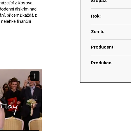
Stopáž
:
ázející z Kosova,
ždodenní diskriminaci.
ání, přičemž každá z
Rok
:
 nelehké finanční
Země
:
Producent
:
Produkce
: