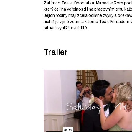
Zatímco Tea je Chorvatka, Mirsad je Rom poch
který čelí na veřejnosti i na pracovním trhu ka
Jejich rodiny mají zcela odlišné zvyky a očekáv
nich žije v jiné zemi, a k tomu Tea s Mirsadem v
situaci vyhlíží první dítě.
Trailer