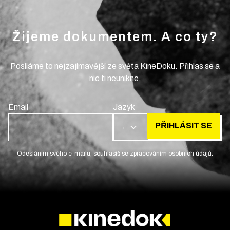
Žijeme dokumentem. A co ty?
Posíláme to nejzajímavější ze světa KineDoku. Přihlas se a
nic ti neunikne.
Email
Jazyk
PŘIHLÁSIT SE
CS
Odesláním svého e-mailu, souhlasíš se zpracováním osobních údajů.