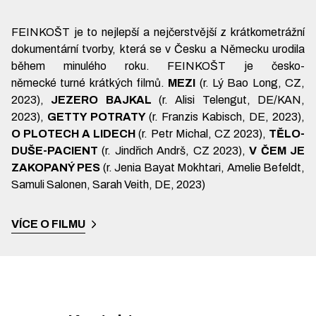
FEINKOŠT je to nejlepší a nejčerstvější z krátkometrážní
dokumentární tvorby, která se v Česku a Německu urodila
během minulého roku. FEINKOŠT je česko-
německé turné krátkých filmů.
MEZI
(r. Lý Bao Long, CZ,
2023),
JEZERO BAJKAL
(r. Alisi Telengut, DE/KAN,
2023),
GETTY POTRATY
(r.
Franzis Kabisch, DE, 2023),
O PLOTECH A LIDECH
(r.
Petr Michal, CZ 2023),
TĚLO-
DUŠE-PACIENT
(r. Jindřich Andrš, CZ 2023),
V ČEM JE
ZAKOPANÝ PES
(r. Jenia Bayat Mokhtari, Amelie Befeldt,
Samuli Salonen, Sarah Veith, DE, 2023)
VÍCE O FILMU