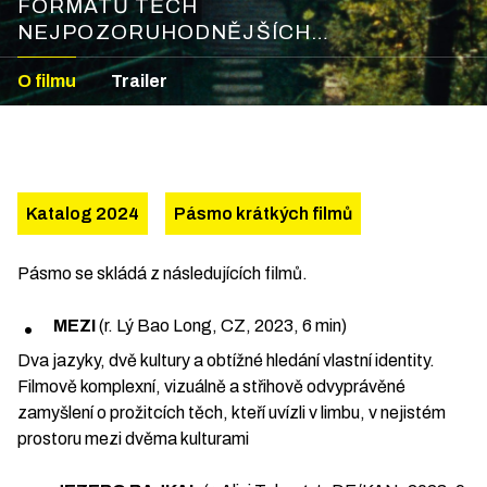
FORMÁTŮ TĚCH
NEJPOZORUHODNĚJŠÍCH
DOKUMENTÁRNÍCH NOVINEK Z ČESKA A
O filmu
Trailer
NĚMECKA! TĚŠTE SE NA ŠEST
ÚDERNÝCH KRAŤASŮ, KTERÉ
ORIGINÁLNĚ ZPRACOVÁVAJÍ DŮLEŽITÉ
PROBLÉMY SOUČASNÉHO SVĚTA A
NEZTRÁCEJÍ PŘITOM DIVÁCKOU
VSTŘÍCNOST! ZÁBAVNÉ I NALÉHAVÉ,
Katalog 2024
Pásmo krátkých filmů
INTROSPEKTIVNÍ I SPOLEČENSKY
PALČIVÉ – TAKOVÉ JSOU FILMY
Pásmo se skládá z následujících filmů.
LETOŠNÍHO PÁSMA.
MEZI
(r. Lý Bao Long, CZ, 2023, 6 min)
Dva jazyky, dvě kultury a obtížné hledání vlastní identity.
Filmově komplexní, vizuálně a střihově odvyprávěné
zamyšlení o prožitcích těch, kteří uvízli v limbu, v nejistém
prostoru mezi dvěma kulturami