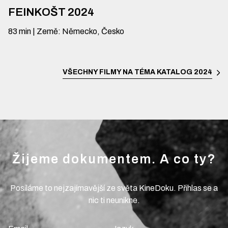
FEINKOŠT 2024
83
min
|
Země
:
Německo, Česko
VŠECHNY FILMY NA TÉMA
KATALOG 2024
Žijeme dokumentem. A co ty?
Posíláme to nejzajímavější ze světa KineDoku. Přihlas se a
nic ti neunikne.