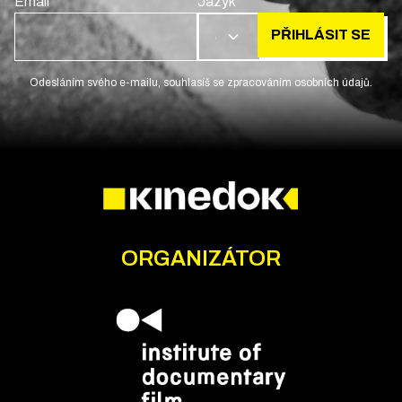
Email
Jazyk
PŘIHLÁSIT SE
CS
Odesláním svého e-mailu, souhlasíš se zpracováním osobních údajů.
ORGANIZÁTOR