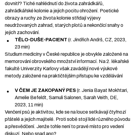
dovnitř? Tiché nahlédnutí do života zahrádkářů,
zahrádkářské kolonie a jejich pocitu ohrožení. Poetické
obrazy a ruchy ze života kolonie střidají výjevy
neudržovaných zahrad, starých plotů a nekončící snahy o
jejich zachování.
TĚLO-DUŠE-PACIENT
(r. Jindřich Andrš
, CZ, 2023,
23 min)
Studium medicíny v České republice je obvykle založené na
memorování obrovského množství informací. Na 2. lékařské
fakultě Univerzity Karlovy však zavádějí nové výukové
metody založené na praktičtějším přístupu ke vzdělávání
V ČEM JE ZAKOPANÝ PES
(r. Jenia Bayat Mokhtari,
Amelie Befeldt, Samuli Salonen, Sarah Veith, DE,
2023, 11 min)
Venčení psů je aktivitou, kde se na louce setkávají čtyřnozí
přátelé a jejich majitelé. Proti sobě stojí lidé různého původu
a přesvědčení. Jenže tohle není to pravé místo pro vedení
diskuzí. Nebo snad ano?