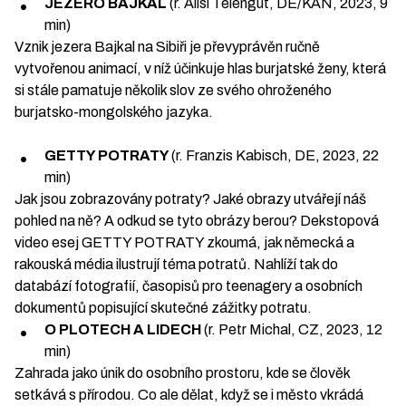
JEZERO BAJKAL
(r. Alisi Telengut, DE/KAN, 2023, 9
min)
Vznik jezera Bajkal na Sibiři je převyprávěn ručně
vytvořenou animací, v níž účinkuje hlas burjatské ženy, která
si stále pamatuje několik slov ze svého ohroženého
burjatsko-mongolského jazyka.
GETTY POTRATY
(r.
Franzis Kabisch, DE, 2023, 22
min)
Jak jsou zobrazovány potraty? Jaké obrazy utvářejí náš
pohled na ně? A odkud se tyto obrázy berou? Dekstopová
video esej GETTY POTRATY zkoumá, jak německá a
rakouská média ilustrují téma potratů. Nahlíží tak do
databází fotografií, časopisů pro teenagery a osobních
dokumentů popisující skutečné zážitky potratu.
O PLOTECH A LIDECH
(r.
Petr Michal, CZ, 2023, 12
min)
Zahrada jako únik do osobního prostoru, kde se člověk
setkává s přírodou. Co ale dělat, když se i město vkrádá