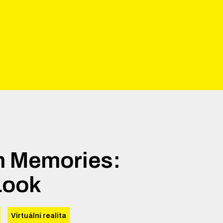
h Memories:
Look
Virtuální realita