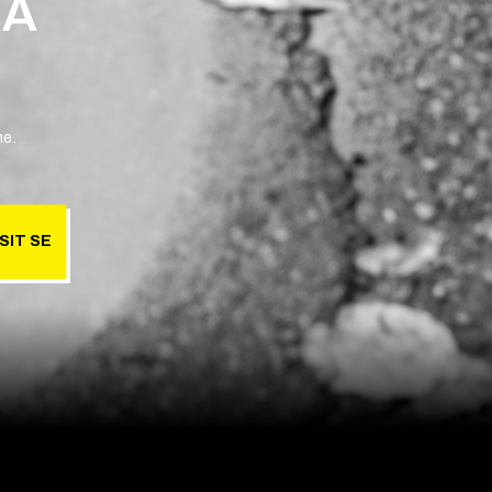
 A
ne.
SIT SE