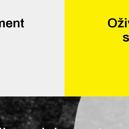
ment
Oži
.
s