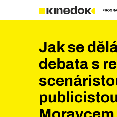
PROGR
Jak se dělá
debata s r
scenáristo
publicisto
Moravcem s