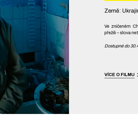
Země
:
Ukraj
Ve zničeném Cha
přežili – slova ne
Dostupné do 30.
VÍCE O FILMU