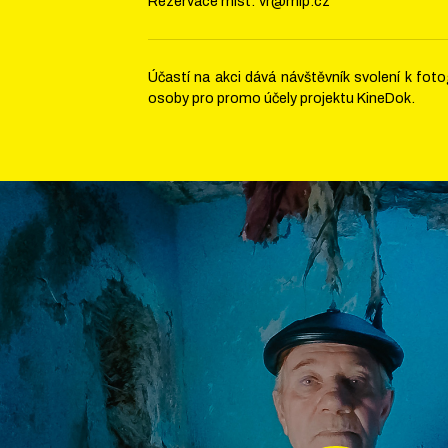
Rezervace míst: vr@mlp.cz
Účastí na akci dává návštěvník svolení k fo
osoby pro promo účely projektu KineDok.