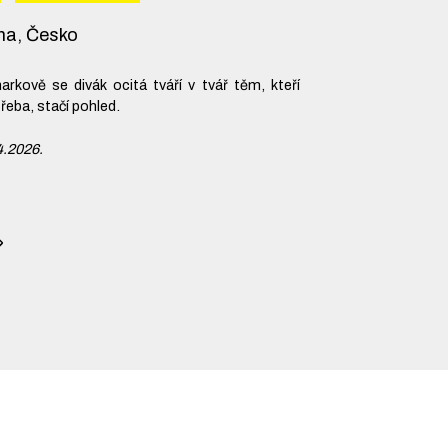
ina, Česko
rkově se divák ocitá tváří v tvář těm, kteří
třeba, stačí pohled.
4.2026.