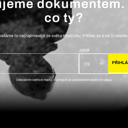
ijeme dokumentem.
co ty?
síláme to nejzajímavější ze světa KineDoku. Přihlas se a nic ti neunik
Jazyk
PŘIHLÁ
CS
Odesláním svého e-mailu, souhlasíš se zpracováním osobních údajů.