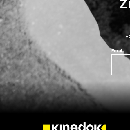
Ž
Po
Email