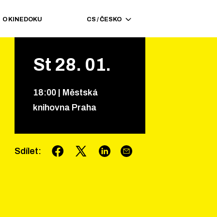
O KINEDOKU
CS
/
ČESKO
St
28
.
01
.
18
:
00
|
Městská
knihovna Praha
Sdílet
: