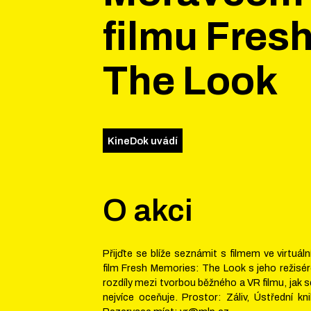
filmu Fres
The Look
KineDok uvádí
O akci
Přijďte se blíže seznámit s filmem ve virtuáln
film Fresh Memories: The Look s jeho režisér
rozdíly mezi tvorbou běžného a VR filmu, jak 
nejvíce oceňuje. Prostor: Záliv, Ústřední k