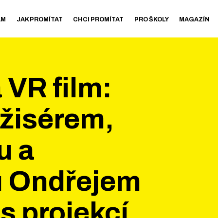
AM
JAK PROMÍTAT
CHCI PROMÍTAT
PRO ŠKOLY
MAGAZÍN
 VR film:
ežisérem,
u a
u Ondřejem
 projekcí