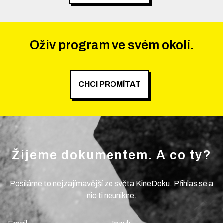
Oživ program ve svém okolí.
CHCI PROMÍTAT
Žijeme dokumentem. A co ty?
Posíláme to nejzajímavější ze světa KineDoku. Přihlas se a
nic ti neunikne.