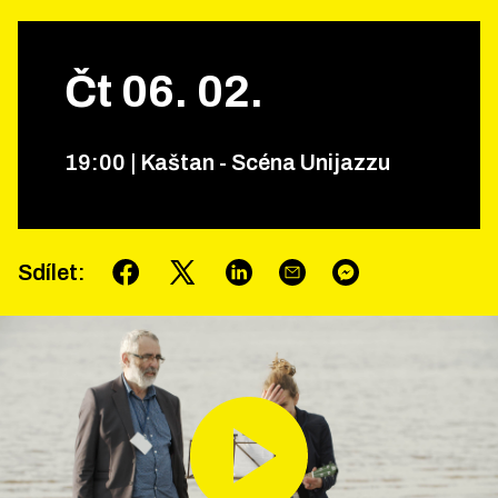
Čt
06
.
02
.
19
:
00
|
Kaštan - Scéna Unijazzu
Sdílet
: