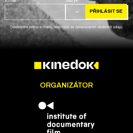
Email
Jazyk
PŘIHLÁSIT SE
CS
Odesláním svého e-mailu, souhlasíš se zpracováním osobních údajů.
ORGANIZÁTOR