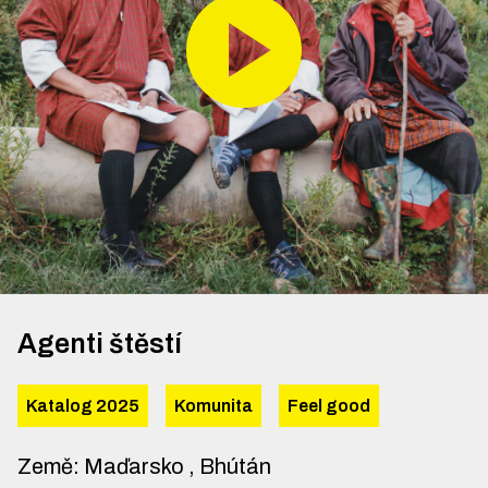
Agenti štěstí
Katalog 2025
Komunita
Feel good
Země
:
Maďarsko , Bhútán