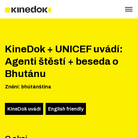
KineDok + UNICEF uvádí:
Agenti štěstí + beseda o
Bhutánu
Znění
:
bhútánština
KineDok uvádí
English friendly