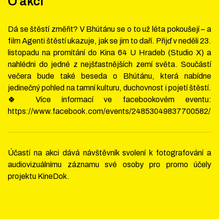
O akci
Dá se štěstí změřit? V Bhútánu se o to už léta pokoušejí – a
film Agenti štěstí ukazuje, jak se jim to daří. Přijď v neděli 23.
listopadu na promítání do Kina 64 U Hradeb (Studio X) a
nahlédni do jedné z nejšťastnějších zemí světa. Součástí
večera bude také beseda o Bhútánu, která nabídne
jedinečný pohled na tamní kulturu, duchovnost i pojetí štěstí.
🍀 Více informací ve facebookovém eventu:
https://www.facebook.com/events/24853049837700582/
Účastí na akci dává návštěvník svolení k fotografování a
audiovizuálnímu záznamu své osoby pro promo účely
projektu KineDok.