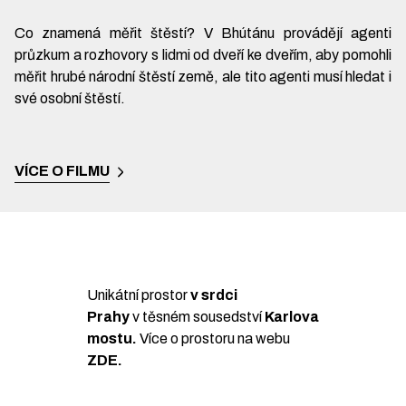
Co znamená měřit štěstí? V Bhútánu provádějí agenti
průzkum a rozhovory s lidmi od dveří ke dveřím, aby pomohli
měřit hrubé národní štěstí země, ale tito agenti musí hledat i
své osobní štěstí.
VÍCE O FILMU
Unikátní prostor
v srdci
Prahy
v těsném sousedství
Karlova
mostu.
Více o prostoru na webu
ZDE
.