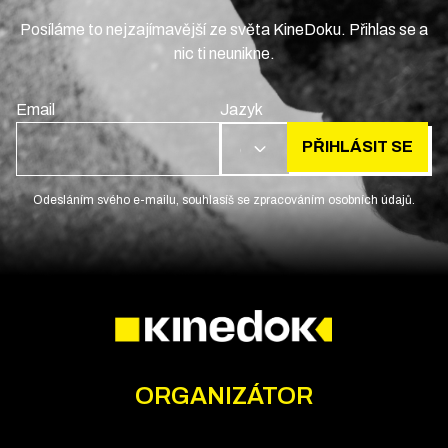
Posíláme to nejzajímavější ze světa KineDoku. Přihlas se a
nic ti neunikne.
Email
Jazyk
PŘIHLÁSIT SE
CS
Odesláním svého e-mailu, souhlasíš se zpracováním osobních údajů.
ORGANIZÁTOR