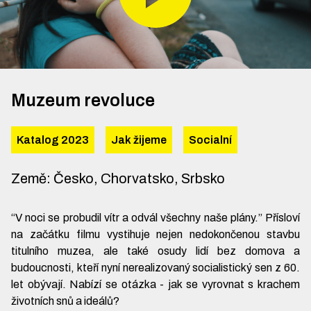
Muzeum revoluce
Katalog 2023
Jak žijeme
Socialní
Země
:
Česko, Chorvatsko, Srbsko
“V noci se probudil vítr a odvál všechny naše plány.” Přísloví
na začátku filmu vystihuje nejen nedokončenou stavbu
titulního muzea, ale také osudy lidí bez domova a
budoucnosti, kteří nyní nerealizovaný socialistický sen z 60.
let obývají. Nabízí se otázka - jak se vyrovnat s krachem
životních snů a ideálů?