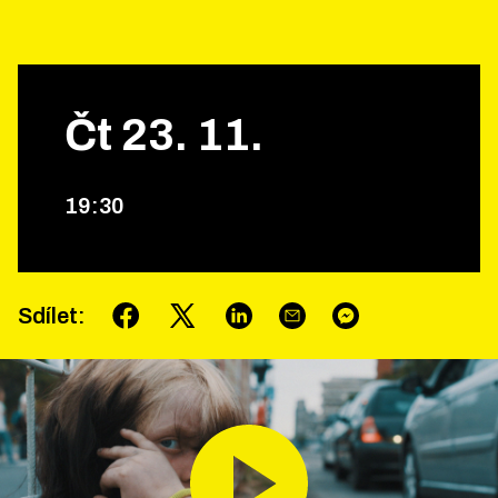
Čt
23
.
11
.
19
:
30
Sdílet
: