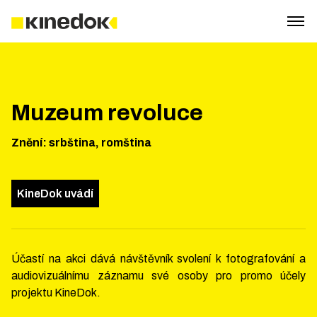
Muzeum revoluce
Znění
:
srbština, romština
KineDok uvádí
Účastí na akci dává návštěvník svolení k fotografování a
audiovizuálnímu záznamu své osoby pro promo účely
projektu KineDok.