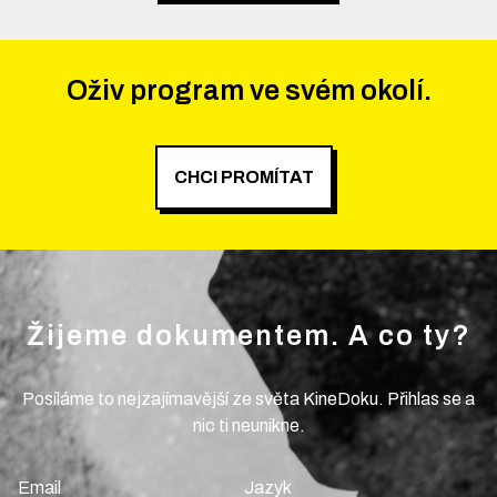
Oživ program ve svém okolí.
CHCI PROMÍTAT
Žijeme dokumentem. A co ty?
Posíláme to nejzajímavější ze světa KineDoku. Přihlas se a
nic ti neunikne.
Email
Jazyk