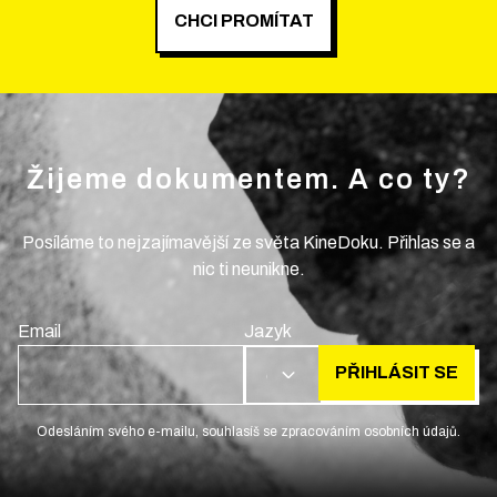
CHCI PROMÍTAT
Žijeme dokumentem. A co ty?
Posíláme to nejzajímavější ze světa KineDoku. Přihlas se a
nic ti neunikne.
Email
Jazyk
PŘIHLÁSIT SE
CS
Odesláním svého e-mailu, souhlasíš se zpracováním osobních údajů.