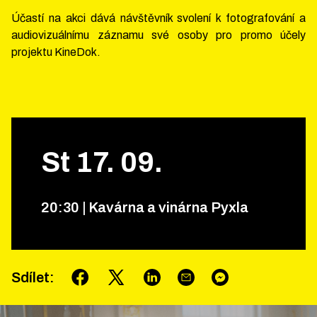
Účastí na akci dává návštěvník svolení k fotografování a
audiovizuálnímu záznamu své osoby pro promo účely
projektu KineDok.
St
17
.
09
.
20
:
30
|
Kavárna a vinárna Pyxla
Sdílet
: