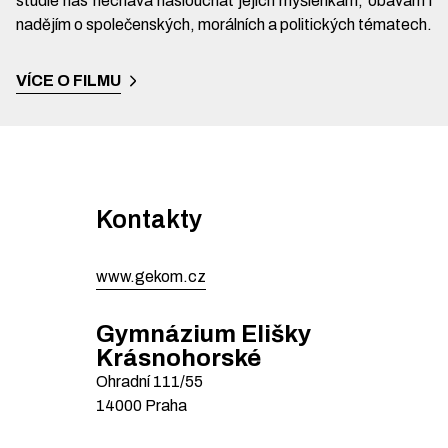
studie nás nechává naslouchat jejich myšlenkám, obavám i
nadějím o společenských, morálních a politických tématech.
VÍCE O FILMU
Kontakty
www.gekom.cz
Gymnázium Elišky
Krásnohorské
Ohradní
111/55
14000
Praha