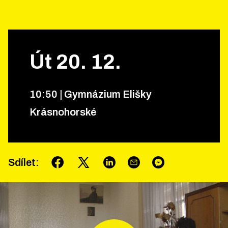
Út
20
.
12
.
10
:
50
|
Gymnázium Elišky
Krásnohorské
Sdílet
: