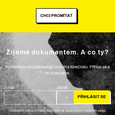
CHCI PROMÍTAT
Žijeme dokumentem. A co ty?
Posíláme to nejzajímavější ze světa KineDoku. Přihlas se a
nic ti neunikne.
Email
Jazyk
PŘIHLÁSIT SE
CS
Odesláním svého e-mailu, souhlasíš se zpracováním osobních údajů.