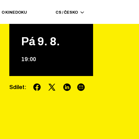
O KINEDOKU
CS
/
ČESKO
Pá
9
.
8
.
19
:
00
Sdílet
: