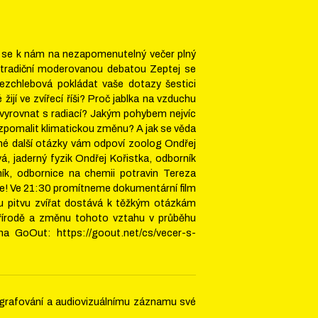
e se k nám na nezapomenutelný večer plný
ž tradiční moderovanou debatou Zeptej se
jezchlebová pokládat vaše dotazy šestici
ijí ve zvířecí říši? Proč jablka na vzduchu
vyrovnat s radiací? Jakým pohybem nejvíc
zpomalit klimatickou změnu? A jak se věda
ohé další otázky vám odpoví zoolog Ondřej
á, jaderný fyzik Ondřej Kořistka, odborník
ík, odbornice na chemii potravin Tereza
vše! Ve 21:30 promítneme dokumentární film
ou pitvu zvířat dostává k těžkým otázkám
 přírodě a změnu tohoto vztahu v průběhu
na GoOut: https://goout.net/cs/vecer-s-
tografování a audiovizuálnímu záznamu své