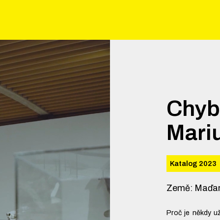
Chybí
Mari
Katalog 2023
Země
:
Maďa
Proč je někdy už