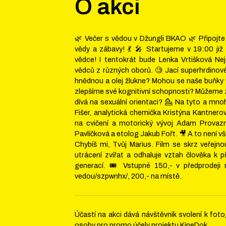
O akci
🌿 Večer s vědou v Džungli BKAO 🌿 Připojt
vědy a zábavy! 💃 🎤 Startujeme v 19:00 ji
vědce! I tentokrát bude Lenka Vrtišková Ne
vědců z různých oborů. 🧐 Jací superhrdinové ž
hnědnou a olej žlukne? Mohou se naše buňky 
zlepšíme své kognitivní schopnosti? Můžeme 
dívá na sexuální orientaci? 💁 Na tyto a mn
Fišer, analytická chemička Kristýna Kantnerov
na cvičení a motorický vývoj Adam Provazn
Pavlíčková a etolog Jakub Fořt. 🎥 A to není 
Chybíš mi, Tvůj Marius. Film se skrz veřejn
utrácení zvířat a odhaluje vztah člověka k
generací. 🎟️ Vstupné 150,- v předprodeji 
vedou/szpwnhx/, 200,- na místě.
Účastí na akci dává návštěvník svolení k fo
osoby pro promo účely projektu KineDok.