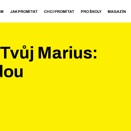
AM
JAK PROMÍTAT
CHCI PROMÍTAT
PRO ŠKOLY
MAGAZÍN
 Tvůj Marius:
dou