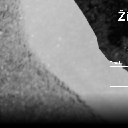
Ž
Po
Email