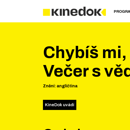
PROGR
Chybíš mi,
Večer s vě
Znění
:
angličtina
KineDok uvádí