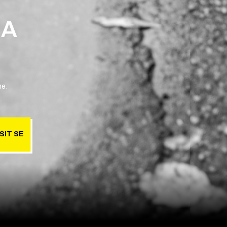
 A
ne.
SIT SE