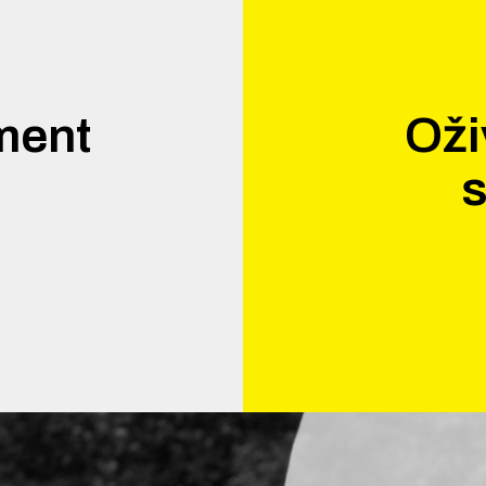
ment
Oži
.
s