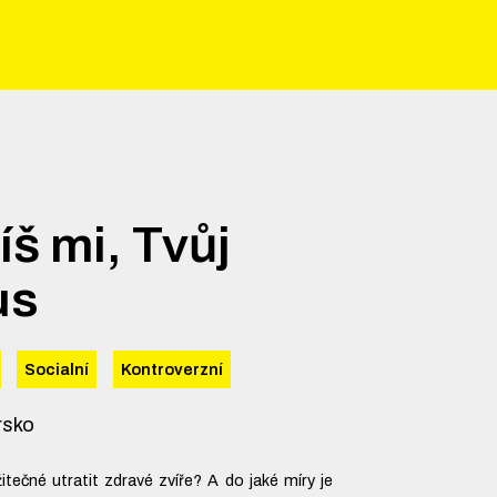
š mi, Tvůj
us
Socialní
Kontroverzní
rsko
itečné utratit zdravé zvíře? A do jaké míry je