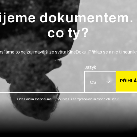
ijeme dokumentem.
co ty?
síláme to nejzajímavější ze světa KineDoku. Přihlas se a nic ti neunik
Jazyk
PŘIHLÁ
CS
Odesláním svého e-mailu, souhlasíš se zpracováním osobních údajů.