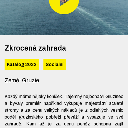
Zkrocená zahrada
Katalog 2022
Socialní
Země
:
Gruzie
Každý máme nějaký koníček. Tajemný nejbohatší Gruzínec
a bývalý premiér například vykupuje majestátní staleté
stromy a za cenu velkých nákladů je z odlehlých vesnic
podél gruzínského pobřeží převáží a vysazuje ve své
zahradě. Kam až je za cenu peněz schopna zajít