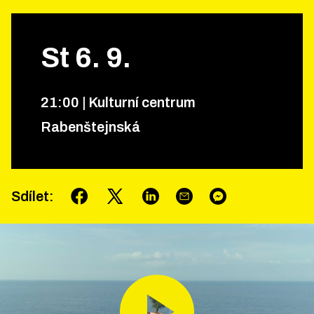
St
6
.
9
.
21
:
00
|
Kulturní centrum
Rabenštejnská
Sdílet
: