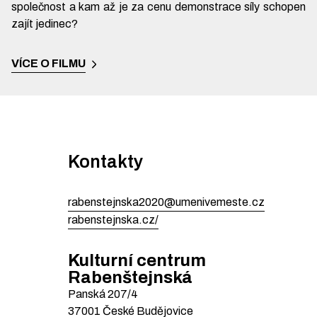
společnost a kam až je za cenu demonstrace síly schopen
zajít jedinec?
VÍCE O FILMU
Kontakty
rabenstejnska2020@umenivemeste.cz
rabenstejnska.cz/
Kulturní centrum
Rabenštejnská
Panská
207/4
37001
České Budějovice