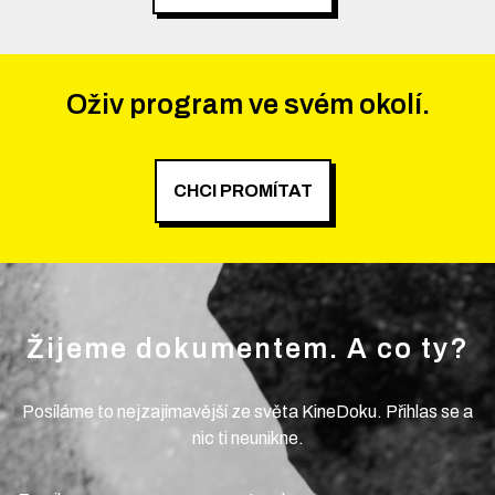
Oživ program ve svém okolí.
CHCI PROMÍTAT
Žijeme dokumentem. A co ty?
Posíláme to nejzajímavější ze světa KineDoku. Přihlas se a
nic ti neunikne.