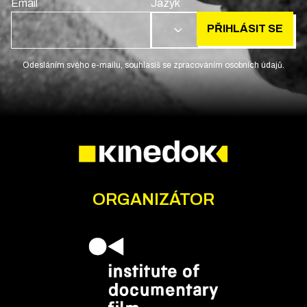
Email
Jazyk
PŘIHLÁSIT SE
CS
Odesláním svého e-mailu, souhlasíš se zpracováním osobních údajů.
ORGANIZÁTOR