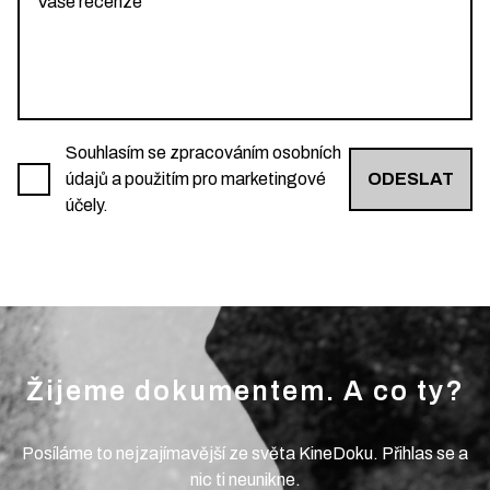
Souhlasím se zpracováním osobních
údajů a použitím pro marketingové
ODESLAT
účely.
Žijeme dokumentem. A co ty?
Posíláme to nejzajímavější ze světa KineDoku. Přihlas se a
nic ti neunikne.