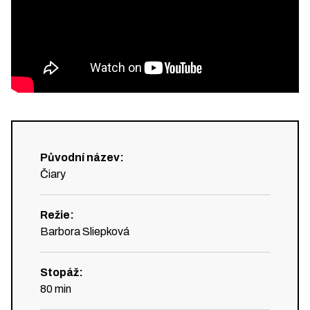
Původní název
:
Čiary
Režie
:
Barbora Sliepková
Stopáž
:
80
min