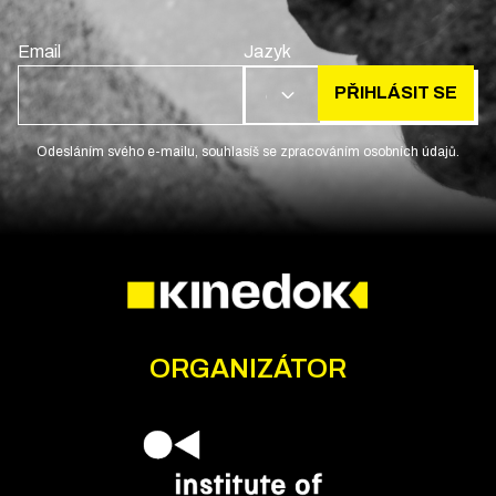
Email
Jazyk
PŘIHLÁSIT SE
CS
Odesláním svého e-mailu, souhlasíš se zpracováním osobních údajů.
ORGANIZÁTOR