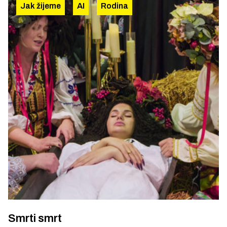
Jak žijeme
AI
Rodina
Smrti smrt