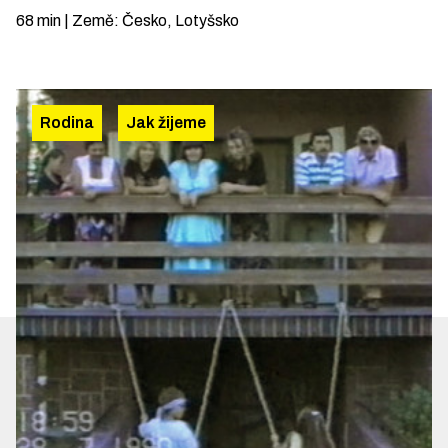
68
min
|
Země
:
Česko, Lotyšsko
Rodina
Jak žijeme