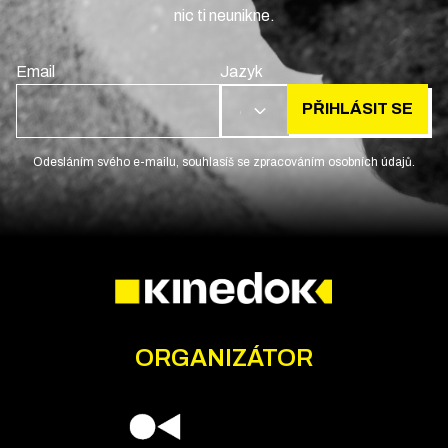
nic ti neunikne.
Email
Jazyk
PŘIHLÁSIT SE
CS
Odesláním svého e-mailu, souhlasíš se zpracováním osobních údajů.
ORGANIZÁTOR