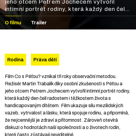
jeho otcem Petrem Jochecem vytvořil
intimní portrét rodiny, která každý den čelí
radostem i těžkostem života s
O filmu
Trailer
handicapovaným dítětem. Film ukazuje sílu
mezilidských vazeb, vytrvalost a lásku,
která spojuje rodinu, a připomíná, že
nejcennější je zdraví a přítomnost. Zároveň
otevírá diskuzi o hodnotách naší
společnosti a o životech rodin, které často
Rodina
Práva dětí
zůstávají neviditelné.
Film Co s Péťou? vznikal tři roky observační metodou.
Režisér Martin Trabalík díky osobní zkušenosti s Péťou a
jeho otcem Petrem Jochecem vytvořil intimní portrét rodiny,
která každý den čelí radostem i těžkostem života s
handicapovaným dítětem. Film ukazuje sílu mezilidských
vazeb, vytrvalost a lásku, která spojuje rodinu, a připomíná,
že nejcennější je zdraví a přítomnost. Zároveň otevírá
diskuzi o hodnotách naší společnosti a o životech rodin,
které často zůstávají neviditelné.