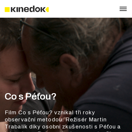
Co s Péťou?
Film Co s Péťou? vznikal tři roky
observační metodou. Režisér Martin
Trabalík díky osobní zkušenosti s Péťou a