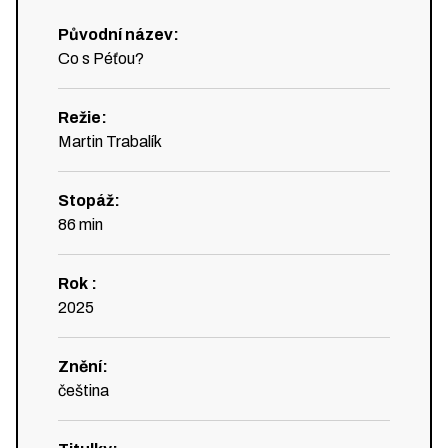
Původní název
:
Co s Péťou?
Režie
:
Martin Trabalík
Stopáž
:
86
min
Rok
:
2025
Znění
:
čeština