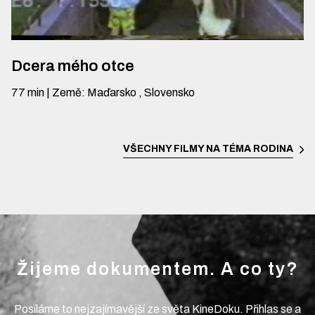
Dcera mého otce
77
min
|
Země
:
Maďarsko , Slovensko
VŠECHNY FILMY NA TÉMA
RODINA
Žijeme dokumentem. A co ty?
Posíláme to nejzajímavější ze světa KineDoku. Přihlas se a