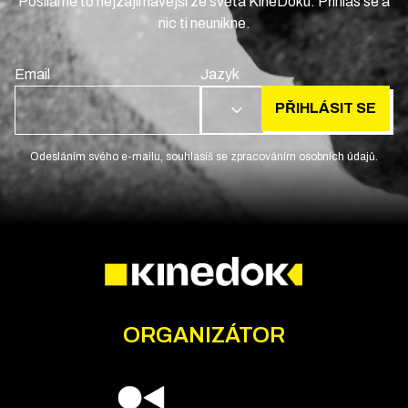
Posíláme to nejzajímavější ze světa KineDoku. Přihlas se a
nic ti neunikne.
Email
Jazyk
PŘIHLÁSIT SE
CS
Odesláním svého e-mailu, souhlasíš se zpracováním osobních údajů.
ORGANIZÁTOR