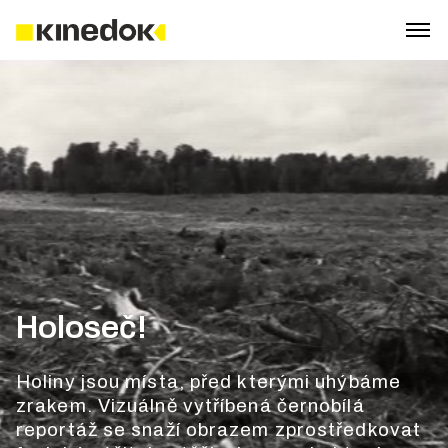
Holoseč!
Holiny jsou místa, před kterými uhýbáme
zrakem. Vizuálně vytříbená černobílá
reportáž se snaží obrazem zprostředkovat