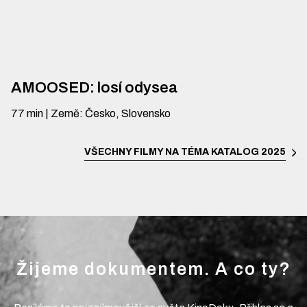
AMOOSED: losí odysea
77
min
|
Země
:
Česko, Slovensko
VŠECHNY FILMY NA TÉMA
KATALOG 2025
Žijeme dokumentem. A co ty?