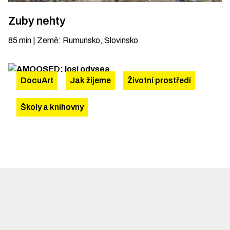
Zuby nehty
85
min
|
Země
:
Rumunsko, Slovinsko
DocuArt
Jak žijeme
Životní prostředí
Školy a knihovny