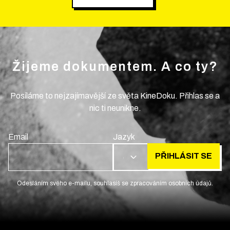
Žijeme dokumentem. A co ty?
Posíláme to nejzajímavější ze světa KineDoku. Přihlas se a
nic ti neunikne.
Email
Jazyk
PŘIHLÁSIT SE
CS
Odesláním svého e-mailu, souhlasíš se zpracováním osobních údajů.