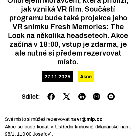
Ondřejem Moravcem, která přiblíží,
jak vzniká VR film. Součástí
programu bude také projekce jeho
VR snímku Fresh Memories: The
Look na několika headsetech. Akce
začíná v 18:00, vstup je zdarma, je
ale nutné si předem rezervovat
místo.
27.11.2025
Akce
Sdílet
:
Své místo si můžeš rezervovat na
vr@mlp.cz
.
Akce se bude konat v Ústřední knihovně (Mariánské nám.
98/1, 110 00 Josefov).