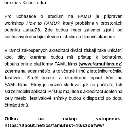
března v Klubu Letka.
Pro uchazeče o studium na FAMU je připraven
workshop
How to FAMU?
, který proběhne v prostorách
podniku Jatka78. Zde budou moci zájemci zjistit od
současných studujících více o studiu na filmové akademii.
V rámci zakoupených akreditací diváci získají také unikátní
kód, díky kterému budou mít přístup k bohatému
obsahu online platformy FAMUfilms (
www.famufilms.cz
)
zdarma na jeden měsíc, a to včetně filmů z letošního ročníku
festivalu. Stačí pouze z akreditace opsat kód na
FAMUfilms. Filmy je možné sledovat jak na počítači, tak
skrze mobilní aplikaci. Přístup mají lidé s akreditací udělen na
celý měsíc, festivalové snímky budou k dispozici po dobu
čtrnácti dnů.
Odkaz na nákup vstupenek:
https://goout.net/cs/famufest-40/szoafww/