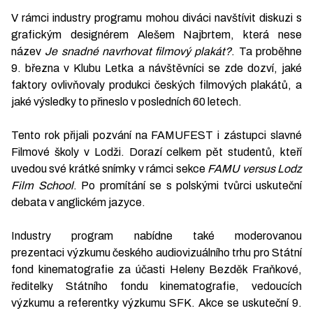
V rámci industry programu mohou diváci navštívit diskuzi s
grafickým designérem Alešem Najbrtem, která nese
název
Je snadné navrhovat filmový plakát?
. Ta proběhne
9. března v Klubu Letka a návštěvníci se zde dozví, jaké
faktory ovlivňovaly produkci českých filmových plakátů, a
jaké výsledky to přineslo v posledních 60 letech.
Tento rok přijali pozvání na FAMUFEST i zástupci slavné
Filmové školy v Lodži. Dorazí celkem pět studentů, kteří
uvedou své krátké snímky v rámci sekce
FAMU versus Lodz
Film School
. Po promítání se s polskými tvůrci uskuteční
debata v anglickém jazyce.
Industry program nabídne také moderovanou
prezentaci výzkumu českého audiovizuálního trhu pro Státní
fond kinematografie za účasti Heleny Bezděk Fraňkové,
ředitelky Státního fondu kinematografie, vedoucích
výzkumu a referentky výzkumu SFK. Akce se uskuteční 9.