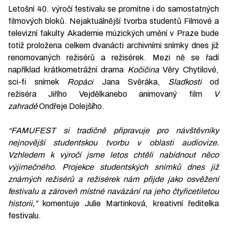
Letošní 40. výročí festivalu se promítne i do samostatných
filmových bloků. Nejaktuálnější tvorba studentů Filmové a
televizní fakulty Akademie múzických umění v Praze bude
totiž proložena celkem dvanácti archivními snímky dnes již
renomovaných režisérů a režisérek. Mezi ně se řadí
například krátkometrážní drama
Kočičina
Věry Chytilové,
sci-fi snímek
Ropáci
Jana Svěráka,
Sladkosti
od
režiséra Jiřího Vejdělkanebo animovaný film
V
zahradě
Ondřeje Dolejšího.
“FAMUFEST si tradičně připravuje pro návštěvníky
nejnovější studentskou tvorbu v oblasti audiovize.
Vzhledem k výročí jsme letos chtěli nabídnout něco
výjimečného. Projekce studentských snímků dnes již
známých režisérů a režisérek nám přijde jako osvěžení
festivalu a zároveň místné navázání na jeho čtyřicetiletou
historii,”
komentuje Julie Martinková, kreativní ředitelka
festivalu.