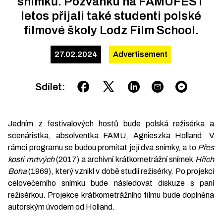
snímků. Pozvánku na FAMUFEST
letos přijali také studenti polské
filmové školy Lodz Film School.
27.02.2024
Advertisement
Sdílet
:
Jedním z festivalových hostů bude polská režisérka a
scenáristka, absolventka FAMU, Agnieszka Holland. V
rámci programu se budou promítat její dva snímky, a to
Přes
kosti mrtvých
(2017) a archivní krátkometrážní snímek
Hřích
Boha
(1969), který vznikl v době studií režisérky. Po projekci
celovečerního snímku bude následovat diskuze s paní
režisérkou. Projekce krátkometrážního filmu bude doplněna
autorským úvodem od Holland.