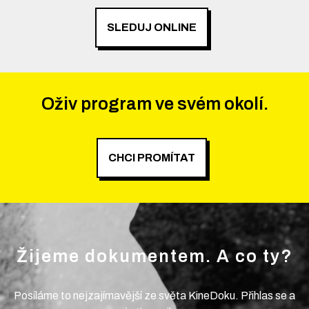
SLEDUJ ONLINE
Oživ program ve svém okolí.
CHCI PROMÍTAT
Žijeme dokumentem. A co ty?
Posíláme to nejzajímavější ze světa KineDoku. Přihlas se a