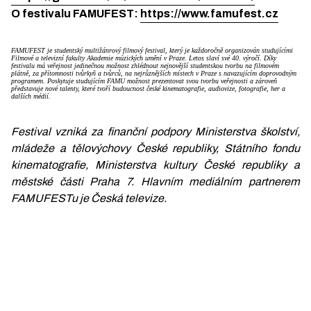
O festivalu FAMUFEST:
https://www.famufest.cz
FAMUFEST je studentský multižánrový filmový festival, který je každoročně organizován studujícími
Filmové a televizní fakulty Akademie múzických umění v Praze. Letos slaví své 40. výročí. Díky
festivalu má veřejnost jedinečnou možnost zhlédnout nejnovější studentskou tvorbu na filmovém
plátně, za přítomnosti tvůrkyň a tvůrců, na nejrůznějších místech v Praze s navazujícím doprovodným
programem. Poskytuje studujícím FAMU možnost prezentovat svou tvorbu veřejnosti a zároveň
představuje nové talenty, které tvoří budoucnost české kinematografie, audiovize, fotografie, her a
dalších médií.
Festival vzniká za finanční podpory Ministerstva školství,
mládeže a tělovýchovy České republiky, Státního fondu
kinematografie, Ministerstva kultury České republiky a
městské části Praha 7. Hlavním mediálním partnerem
FAMUFESTu je Česká televize.