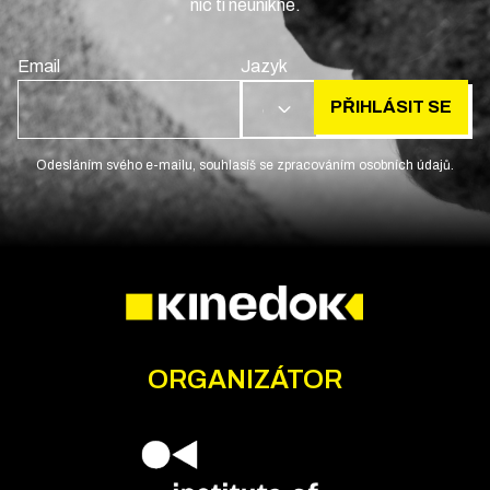
nic ti neunikne.
Email
Jazyk
PŘIHLÁSIT SE
CS
Odesláním svého e-mailu, souhlasíš se zpracováním osobních údajů.
ORGANIZÁTOR