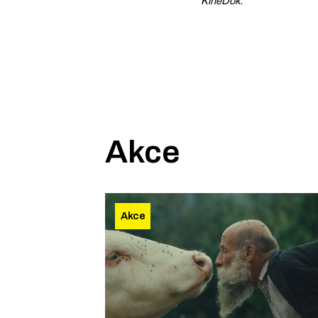
KineDok.
Akce
Akce