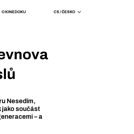
O KINEDOKU
CS
/
ČESKO
řevnova
slů
tru Nesedím,
 jako součást
 generacemi – a