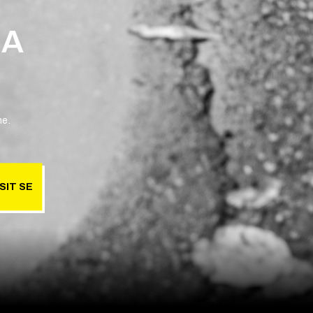
 A
ne.
SIT SE