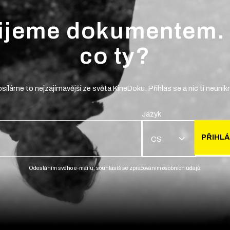
ijeme dokumentem.
co ty?
síláme to nejzajímavější ze světa KineDoku. Přihlas se a nic ti neunik
Jazyk
PŘIHLÁ
CS
Odesláním svého e-mailu, souhlasíš se zpracováním osobních údajů.