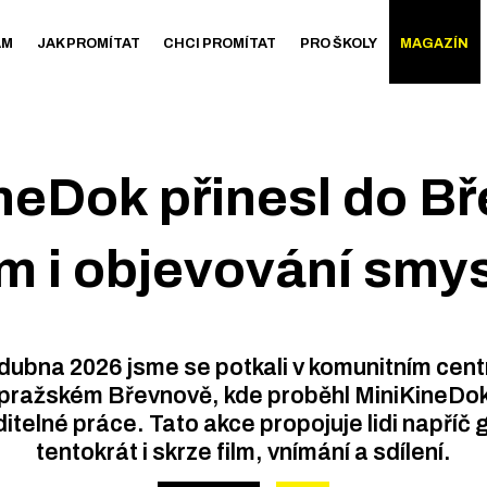
AM
JAK PROMÍTAT
CHCI PROMÍTAT
PRO ŠKOLY
MAGAZÍN
neDok přinesl do B
lm i objevování smy
 dubna 2026 jsme se potkali v komunitním cen
pražském Břevnově, kde proběhl MiniKineDok
ditelné práce. Tato akce propojuje lidi napříč
tentokrát i skrze film, vnímání a sdílení.