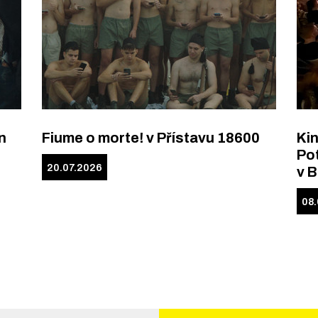
n
Fiume o morte! v Přístavu 18600
Kin
Pot
20.07.2026
v 
08