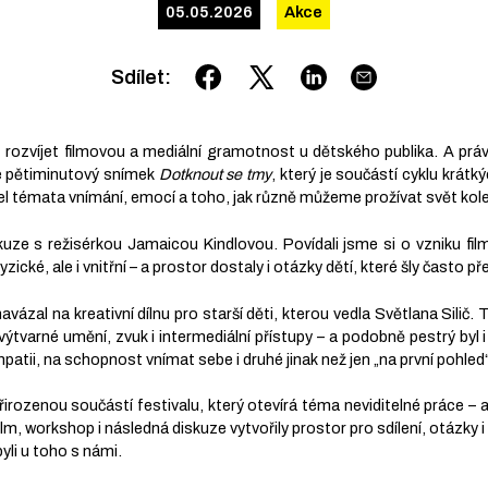
05.05.2026
Akce
Sdílet
:
 rozvíjet filmovou a mediální gramotnost u dětského publika. A právě
me pětiminutový snímek
Dotknout se tmy
, který je součástí cyklu krát
evřel témata vnímání, emocí a toho, jak různě můžeme prožívat svět ko
kuze s režisérkou Jamaicou Kindlovou. Povídali jsme si o vzniku fil
ické, ale i vnitřní – a prostor dostaly i otázky dětí, které šly často p
vázal na kreativní dílnu pro starší děti, kterou vedla Světlana Silič. 
ýtvarné umění, zvuk i intermediální přístupy – a podobně pestrý byl i
atii, na schopnost vnímat sebe i druhé jinak než jen „na první pohled“
řirozenou součástí festivalu, který otevírá téma neviditelné práce – a
lm, workshop i následná diskuze vytvořily prostor pro sdílení, otázky i
byli u toho s námi.