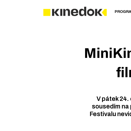
PROGR
MiniKi
fi
V pátek 24.
sousedím na 
Festivalu nevi