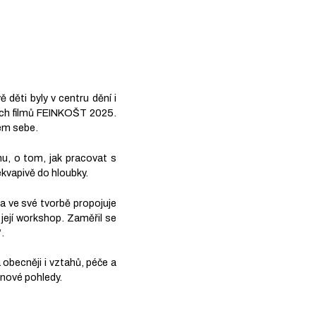
 děti byly v centru dění i
kých filmů FEINKOŠT 2025.
lem sebe.
mu, o tom, jak pracovat s
řekvapivě do hloubky.
Ta ve své tvorbě propojuje
 její workshop. Zaměřil se
.
 obecněji i vztahů, péče a
 nové pohledy.