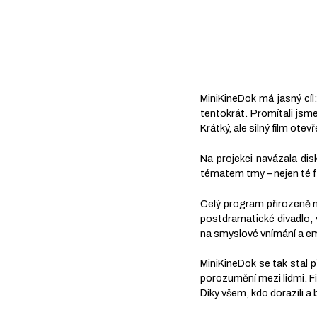
MiniKineDok má jasný cíl:
tentokrát. Promítali js
Krátký, ale silný film ot
Na projekci navázala dis
tématem tmy – nejen té fyz
Celý program přirozeně na
postdramatické divadlo, v
na smyslové vnímání a emp
MiniKineDok se tak stal p
porozumění mezi lidmi. Fi
Díky všem, kdo dorazili a 