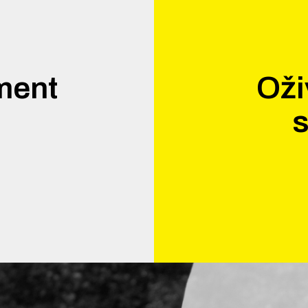
ment
Oži
.
s