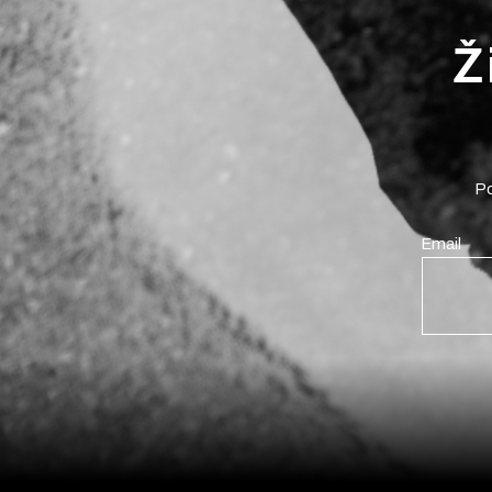
Ž
Po
Email