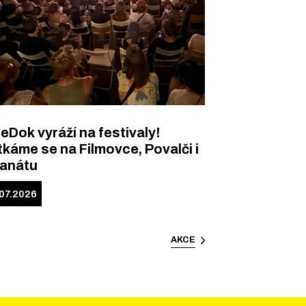
eDok vyráží na festivaly!
káme se na Filmovce, Povalči i
Banátu
.07.2026
AKCE