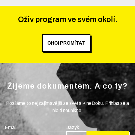
Oživ program ve svém okolí.
CHCI PROMÍTAT
Žijeme dokumentem. A co ty?
Posíláme to nejzajímavější ze světa KineDoku. Přihlas se a
nic ti neunikne.
Email
Jazyk