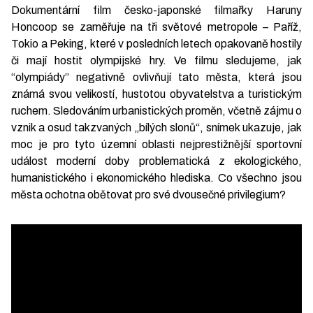
Dokumentární film česko-japonské filmařky Haruny
Honcoop se zaměřuje na tři světové metropole – Paříž,
Tokio a Peking, které v posledních letech opakovaně hostily
či mají hostit olympijské hry. Ve filmu sledujeme, jak
“olympiády” negativně ovlivňují tato města, která jsou
známá svou velikostí, hustotou obyvatelstva a turistickým
ruchem. Sledováním urbanistických proměn, včetně zájmu o
vznik a osud takzvaných „bílých slonů“, snímek ukazuje, jak
moc je pro tyto územní oblasti nejprestižnější sportovní
událost moderní doby problematická z ekologického,
humanistického i ekonomického hlediska. Co všechno jsou
města ochotna obětovat pro své dvousečné privilegium?