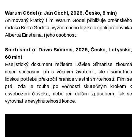
Warum Gödel (r. Jan Cechl, 2026, Česko, 8 min)
Animovaný krátký film Warum Gödel přibližuje brněnského
rodáka Kurta Gödela, významného logika a spolupracovníka
Alberta Einsteina, i jeho osobnost.
Smrti smrt (r. Dāvis Sīmanis, 2025, Česko, Lotyšsko,
68 min)
Esejistický dokument režiséra Dāvise Sīmanise zkoumá
nejen současný „trh s věčným životem“, ale i samotnou
lidskou potřebu překročit hranice vlastní smrtelnosti. Film se
ptá, zda je touha po věčnosti skutečným krokem k
osvobození člověka, nebo jen dalším způsobem, jak se
vyrovnat s nevyhnutelností konce.