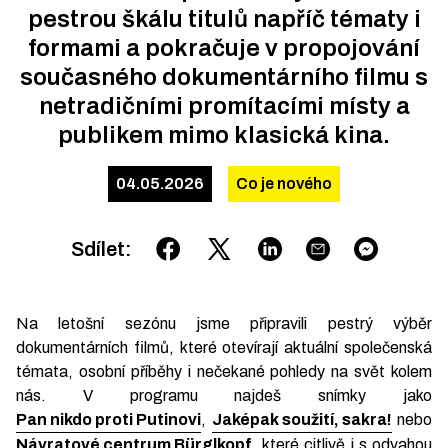
pestrou škálu titulů napříč tématy i
formami a pokračuje v propojování
současného dokumentárního filmu s
netradičními promítacími místy a
publikem mimo klasická kina.
04.05.2026
Co je nového
Sdílet
:
Na letošní sezónu jsme připravili pestrý výběr
dokumentárních filmů, které otevírají aktuální společenská
témata, osobní příběhy i nečekané pohledy na svět kolem
nás. V programu najdeš snímky jako
Pan nikdo proti Putinovi
,
Jaképak soužití, sakra!
nebo
Návratové centrum Bürglkopf
, které citlivě i s odvahou