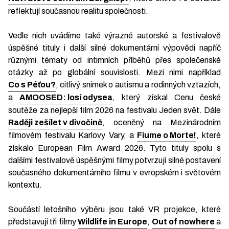
reflektují současnou realitu společnosti.
Vedle nich uvádíme také výrazné autorské a festivalově
úspěšné tituly i další silné dokumentární výpovědi napříč
různými tématy od intimních příběhů přes společenské
otázky až po globální souvislosti. Mezi nimi například
Co s Péťou?
, citlivý snímek o autismu a rodinných vztazích,
a
AMOOSED: losí odysea
, který získal Cenu české
soutěže za nejlepší film 2026 na festivalu Jeden svět. Dále
Raději zešílet v divočině
, oceněný na Mezinárodním
filmovém festivalu Karlovy Vary, a
Fiume o Morte!
, které
získalo European Film Award 2026. Tyto tituly spolu s
dalšími festivalově úspěšnými filmy potvrzují silné postavení
současného dokumentárního filmu v evropském i světovém
kontextu.
Součástí letošního výběru jsou také VR projekce, které
představují tři filmy
Wildlife in Europe
,
Out of nowhere
a