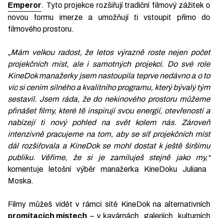
Emperor
. Tyto projekce rozšiřují tradiční filmový zážitek o
novou formu imerze a umožňují ti vstoupit přímo do
filmového prostoru.
„Mám velkou radost, že letos výrazně roste nejen počet
projekčních míst, ale i samotných projekcí. Do své role
KineDok manažerky jsem nastoupila teprve nedávno a o to
víc si cením silného a kvalitního programu, který bývalý tým
sestavil. Jsem ráda, že do nekinového prostoru můžeme
přinášet filmy, které tě inspirují svou energií, otevřeností a
nabízejí ti nový pohled na svět kolem nás. Zároveň
intenzivně pracujeme na tom, aby se síť projekčních míst
dál rozšiřovala a KineDok se mohl dostat k ještě širšímu
publiku. Věříme, že si je zamiluješ stejně jako my,“
komentuje letošní výběr manažerka KineDoku Juliana
Moska.
Filmy můžeš vidět v rámci sítě KineDok na alternativních
promítacích místech
– v kavárnách, galeriích, kulturních