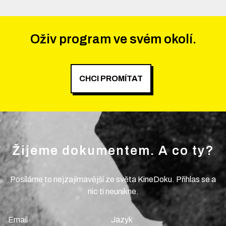
Oživ program ve svém okolí.
CHCI PROMÍTAT
Žijeme dokumentem. A co ty?
Posíláme to nejzajímavější ze světa KineDoku. Přihlas se a
nic ti neunikne.
Email
Jazyk