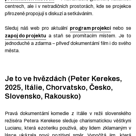
centrech, ale i v netradičních prostorách, kde se projekce
přirozeně propojují s diskuzí a setkáváním.
Sleduj náš web pro aktuální
program projekcí
nebo se
zapoj do projektu
a staň se promítacím místem. Je to
jednoduché a zdarma – přiveď dokumentární film i do svého
města.
Je to ve hvězdách (Peter Kerekes,
2025, Itálie, Chorvatsko, Česko,
Slovensko, Rakousko)
Pravá dokumentární komedie z Itálie v režii slovenského
režiséra Petera Kerekese sleduje charismatickou věštkyni
Lucianu, která ezoteriku používá, aby lidem zklamaným v
lásce ukázala nový pozitivní směr. Vypočítá jim, která