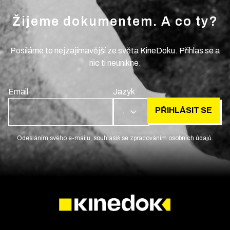
Žijeme dokumentem. A co ty?
Posíláme to nejzajímavější ze světa KineDoku. Přihlas se a
nic ti neunikne.
Email
Jazyk
PŘIHLÁSIT SE
CS
Odesláním svého e-mailu, souhlasíš se zpracováním osobních údajů.