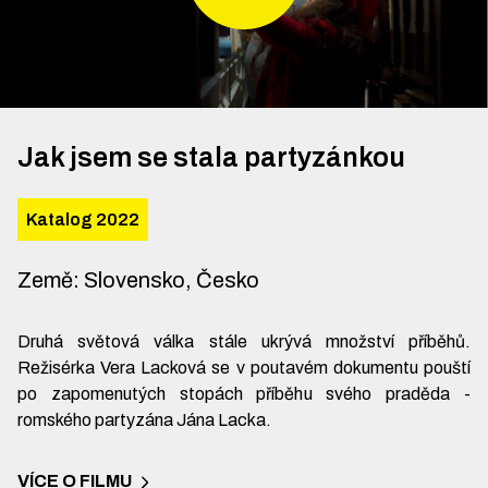
Jak jsem se stala partyzánkou
Katalog 2022
Země
:
Slovensko, Česko
Druhá světová válka stále ukrývá množství příběhů.
Režisérka Vera Lacková se v poutavém dokumentu pouští
po zapomenutých stopách příběhu svého praděda -
romského partyzána Jána Lacka.
VÍCE O FILMU