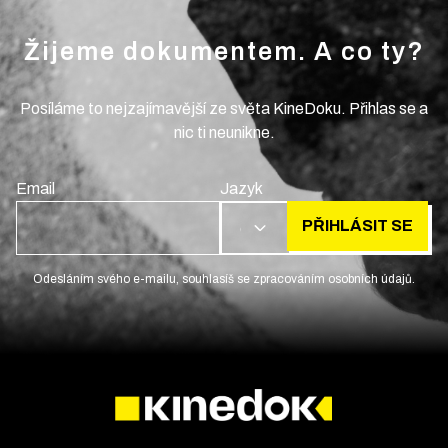
Žijeme dokumentem. A co ty?
Posíláme to nejzajímavější ze světa KineDoku. Přihlas se a
nic ti neunikne.
Email
Jazyk
PŘIHLÁSIT SE
CS
Odesláním svého e-mailu, souhlasíš se zpracováním osobních údajů.