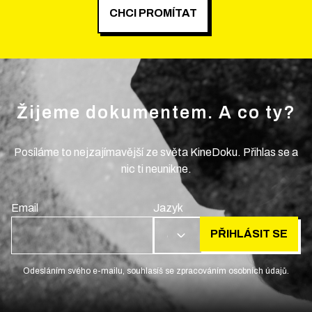
CHCI PROMÍTAT
Žijeme dokumentem. A co ty?
Posíláme to nejzajímavější ze světa KineDoku. Přihlas se a
nic ti neunikne.
Email
Jazyk
PŘIHLÁSIT SE
CS
Odesláním svého e-mailu, souhlasíš se zpracováním osobních údajů.