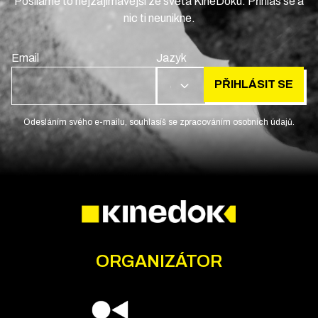
Posíláme to nejzajímavější ze světa KineDoku. Přihlas se a
nic ti neunikne.
Email
Jazyk
PŘIHLÁSIT SE
CS
Odesláním svého e-mailu, souhlasíš se zpracováním osobních údajů.
ORGANIZÁTOR