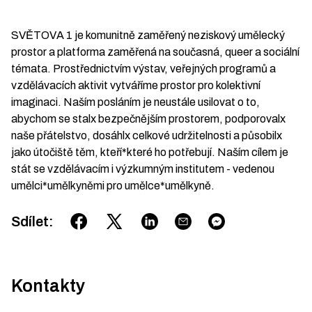
SVĚTOVA 1 je komunitně zaměřený neziskový umělecký
prostor a platforma zaměřená na současná, queer a sociální
témata. Prostřednictvím výstav, veřejných programů a
vzdělávacích aktivit vytváříme prostor pro kolektivní
imaginaci. Naším posláním je neustále usilovat o to,
abychom se stalx bezpečnějším prostorem, podporovalx
naše přátelstvo, dosáhlx celkové udržitelnosti a působilx
jako útočiště těm, kteří*které ho potřebují. Naším cílem je
stát se vzdělávacím i výzkumným institutem - vedenou
umělci*umělkyněmi pro umělce*umělkyně.
Sdílet
:
Kontakty