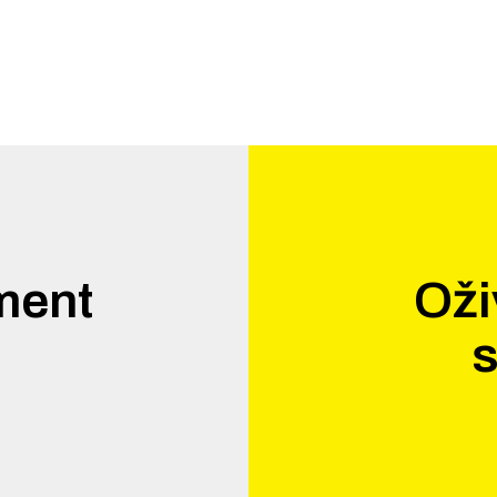
ment
Oži
.
s