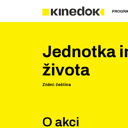
PROGR
Jednotka i
života
Znění
:
čeština
O akci