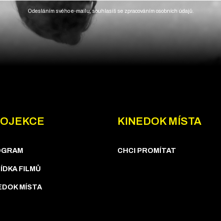
Odesláním svého e-mailu, souhlasíš se zpracováním osobních údajů.
OJEKCE
KINEDOK MÍSTA
OGRAM
CHCI PROMÍTAT
ÍDKA FILMŮ
EDOK MÍSTA