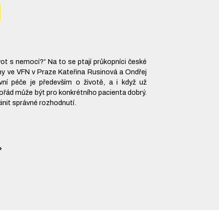
o
ivot s nemocí?“ Na to se ptají průkopníci české
íny ve VFN v Praze Kateřina Rusinová a Ondřej
ivní péče je především o životě, a i když už
ořád může být pro konkrétního pacienta dobrý.
činit správné rozhodnutí.