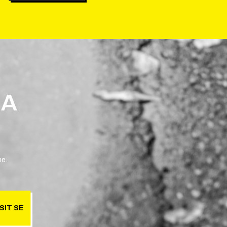
 A
ne.
SIT SE