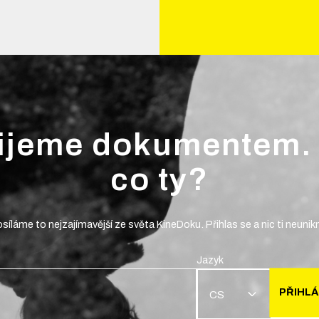
ijeme dokumentem.
co ty?
síláme to nejzajímavější ze světa KineDoku. Přihlas se a nic ti neunik
Jazyk
PŘIHLÁ
CS