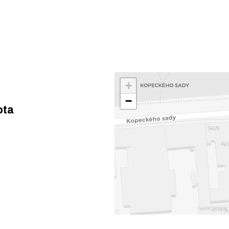
+
−
ota