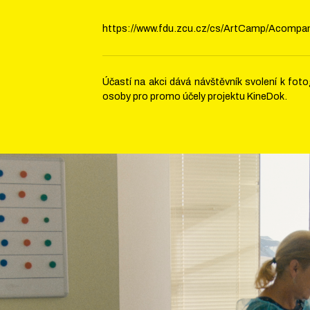
https://www.fdu.zcu.cz/cs/ArtCamp/Acomp
Účastí na akci dává návštěvník svolení k fo
osoby pro promo účely projektu KineDok.