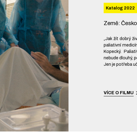
Katalog 2022
Země
:
Česk
„Jak žít dobrý ž
paliativní medic
Kopecký. Paliat
nebude dlouhý, p
Jen je potřeba u
VÍCE O FILMU