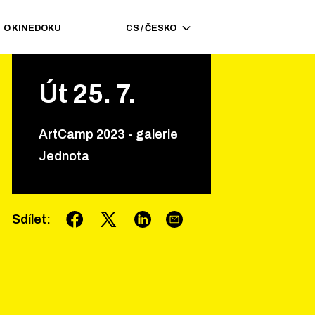
O KINEDOKU
CS
/
ČESKO
Út
25
.
7
.
ArtCamp 2023 - galerie
Jednota
Sdílet
: