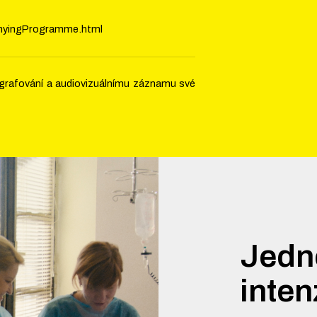
anyingProgramme.html
tografování a audiovizuálnímu záznamu své
Jedn
inten