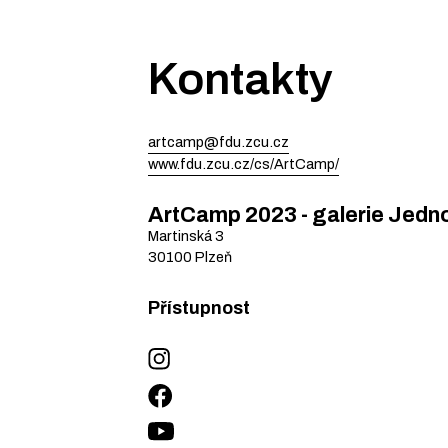
Kontakty
artcamp@fdu.zcu.cz
www.fdu.zcu.cz/cs/ArtCamp/
ArtCamp 2023 - galerie Jedn
Martinská
3
30100
Plzeň
Přístupnost