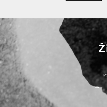
Ž
Po
Email