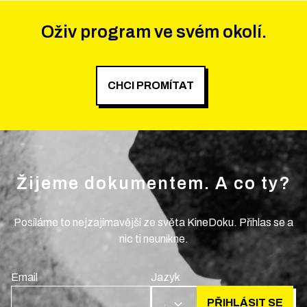
Oživ program ve svém okolí.
CHCI PROMÍTAT
Žijeme dokumentem. A co ty?
Posíláme to nejzajímavější ze světa KineDoku. Přihlas se a
nic ti neunikne.
Email
Jazyk
PŘIHLÁSIT SE
CS