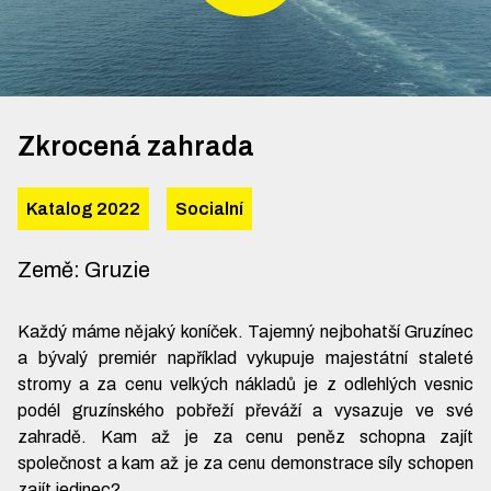
Zkrocená zahrada
Katalog 2022
Socialní
Země
:
Gruzie
Každý máme nějaký koníček. Tajemný nejbohatší Gruzínec
a bývalý premiér například vykupuje majestátní staleté
stromy a za cenu velkých nákladů je z odlehlých vesnic
podél gruzínského pobřeží převáží a vysazuje ve své
zahradě. Kam až je za cenu peněz schopna zajít
společnost a kam až je za cenu demonstrace síly schopen
zajít jedinec?