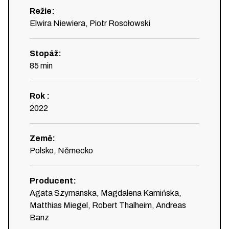
Režie
:
Elwira Niewiera, Piotr Rosołowski
Stopáž
:
85
min
Rok
:
2022
Země
:
Polsko, Německo
Producent
:
Agata Szymanska, Magdalena Kamińska,
Matthias Miegel, Robert Thalheim, Andreas
Banz