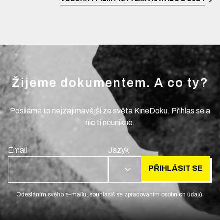
Žijeme dokumentem. A co ty?
Posíláme to nejzajímavější ze světa KineDoku. Přihlas se a
nic ti neunikne.
Email
Jazyk
PŘIHLÁSIT SE
CS
Odesláním svého e-mailu, souhlasíš se zpracováním osobních údajů.