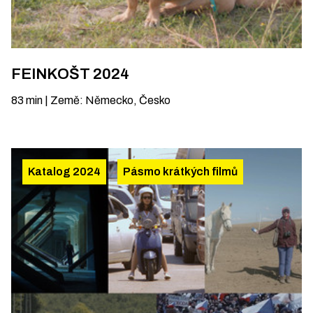
FEINKOŠT 2024
83
min
|
Země
:
Německo, Česko
Katalog 2024
Pásmo krátkých filmů