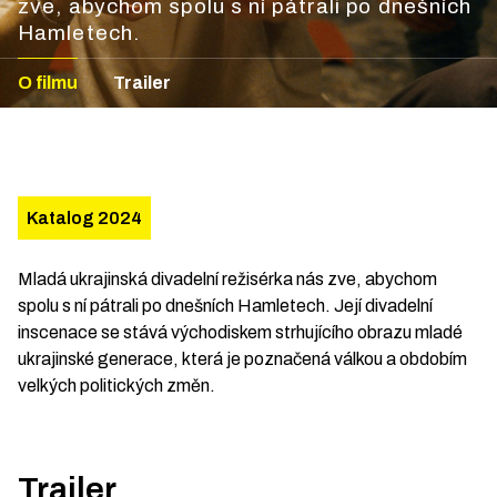
zve, abychom spolu s ní pátrali po dnešních
Hamletech.
O filmu
Trailer
Katalog 2024
Mladá ukrajinská divadelní režisérka nás zve, abychom
spolu s ní pátrali po dnešních Hamletech. Její divadelní
inscenace se stává východiskem strhujícího obrazu mladé
ukrajinské generace, která je poznačená válkou a obdobím
velkých politických změn.
Trailer