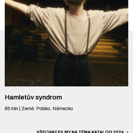
Hamletův syndrom
85
min
|
Země
:
Polsko, Německo
VŠECHNY FILMY NA TÉMA
KATALOG 2024