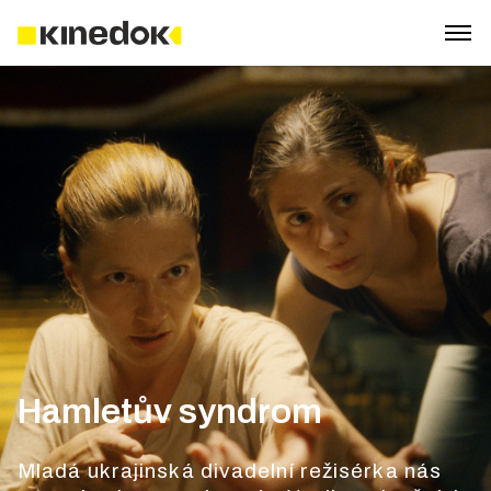
Hamletův syndrom
Mladá ukrajinská divadelní režisérka nás