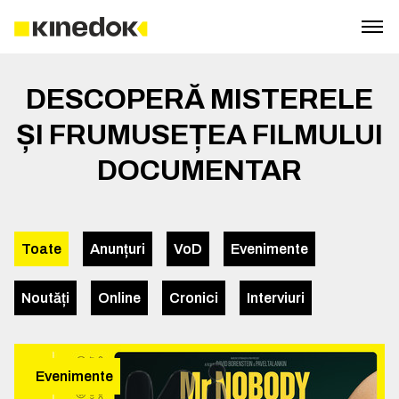
DESCOPERĂ MISTERELE
ȘI FRUMUSEȚEA FILMULUI
DOCUMENTAR
Toate
Anunțuri
VoD
Evenimente
Noutăți
Online
Cronici
Interviuri
Evenimente