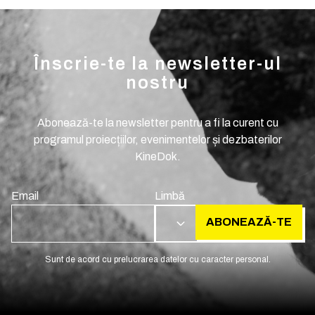
Înscrie-te la newsletter-ul
nostru
Abonează-te la newsletter pentru a fi la curent cu
programul proiecțiilor, evenimentelor și dezbaterilor
KineDok.
Email
Limbă
ABONEAZĂ-TE
RO
Sunt de acord cu prelucrarea datelor cu caracter personal.