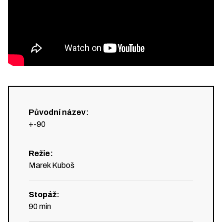
Původní název
:
+-90
Režie
:
Marek Kuboš
Stopáž
:
90
min