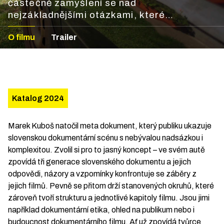
částečně zamyšlení se nad
nejzákladnějšími otázkami, které
dokumentaristy a dokumentaristky v
O filmu
Trailer
poslední době tíží. Marek Kuboš natočil
meta dokument, který publiku ukazuje
slovenskou dokumentární scénu s
nebývalou nadsázkou i komplexitou.
Katalog 2024
Marek Kuboš natočil meta dokument, který publiku ukazuje
slovenskou dokumentární scénu s nebývalou nadsázkou i
komplexitou. Zvolil si pro to jasný koncept – ve svém autě
zpovídá tři generace slovenského dokumentu a jejich
odpovědi, názory a vzpomínky konfrontuje se záběry z
jejich filmů. Pevně se přitom drží stanovených okruhů, které
zároveň tvoří strukturu a jednotlivé kapitoly filmu. Jsou jimi
například dokumentární etika, ohled na publikum nebo i
budoucnost dokumentárního filmu. Ať už zpovídá tvůrce