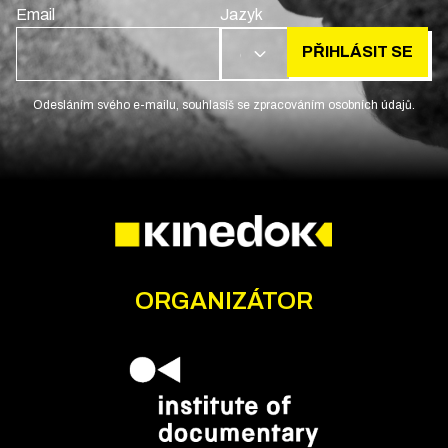
Email
Jazyk
PŘIHLÁSIT SE
CS
Odesláním svého e-mailu, souhlasíš se zpracováním osobních údajů.
ORGANIZÁTOR