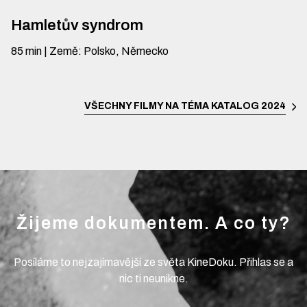
Hamletův syndrom
85
min
|
Země
:
Polsko, Německo
VŠECHNY FILMY NA TÉMA
KATALOG 2024
Žijeme dokumentem. A co ty?
Posíláme to nejzajímavější ze světa KineDoku. Přihlas se a
nic ti neunikne.