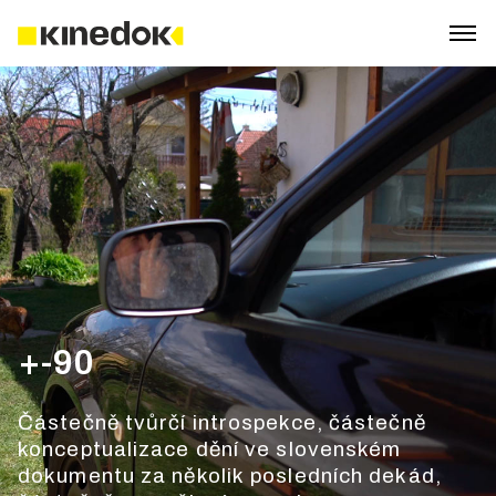
+-90
Částečně tvůrčí introspekce, částečně
konceptualizace dění ve slovenském
dokumentu za několik posledních dekád,