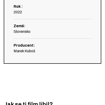
Rok
:
2022
Země
:
Slovensko
Producent
:
Marek Kuboš
Jak se ti film líbil?