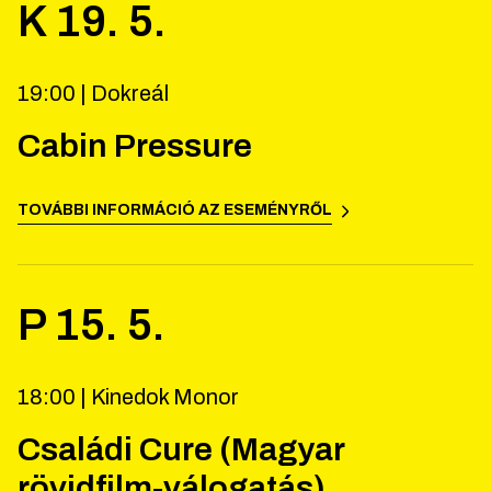
K
19
.
5
.
19:00 |
Dokreál
Cabin Pressure
TOVÁBBI INFORMÁCIÓ AZ ESEMÉNYRŐL
P
15
.
5
.
18:00 |
Kinedok Monor
Családi Cure (Magyar
rövidfilm-válogatás)